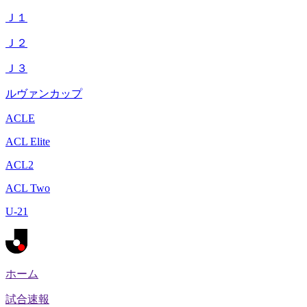
Ｊ１
Ｊ２
Ｊ３
ルヴァンカップ
ACLE
ACL Elite
ACL2
ACL Two
U-21
ホーム
試合速報