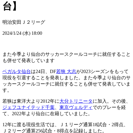
台】
明治安田Ｊ２リーグ
2024/1/24 (水) 18:00
また今季より仙台のサッカースクールコーチに就任すること
も併せて発表しています
ベガルタ仙台
は24日、DF
若狭 大志
が2023シーズンをもって
現役を引退することを発表しました。また今季より仙台のサ
ッカースクールコーチに就任することも併せて発表していま
す。
若狭は東洋大より2012年に
大分トリニータ
に加入。その後、
ジェフユナイテッド千葉
、
東京ヴェルディ
でのプレーを経
て、2022年より仙台に在籍していました。
12年に渡る現役生活では、Ｊ１リーグ通算18試合・2得点、
Ｊ２リーグ通算256試合・8得点を記録しました。