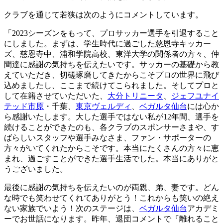
クラブを通じて若狭は次のようにコメントしています。
「2023シーズンをもって、プロサッカー選手を引退すること
にしました。まずは、学生時代に過ごした慈恩寺キッカー
ズ、慈恩寺中、浦和学院高校、東洋大学の関係者の方々、仲
間達に感謝の気持ちを伝えたいです。サッカーの基礎から教
えていただき、切磋琢磨してきたからこそプロの世界に飛び
込めましたし、ここまで続けてこられました。そしてプロと
して在籍させていただいた、
大分トリニータ
、
ジェフユナイ
テッド市原
・千葉、
東京ヴェルディ
、
ベガルタ仙台
には心か
ら感謝いたします。大した選手ではない私が12年間、選手を
続けることができたのも、各クラブのスポンサーさまや、す
ばらしいスタッフや選手みなさま、ファン・サポーターの
方々がいてくれたからこそです。本当にたくさんの方々に恵
まれ、過ごすことができた選手生活でした。本当にありがと
うございました。
最後に感謝の気持ちを伝えたいのが両親、弟、妻です。どん
な時でも笑わせてくれてありがとう！これからも笑いの絶え
ない家族でいよう！次のステージは、
ベガルタ仙台
アカデミ
ーでお世話になります。昨年、退団コメントで『離れること