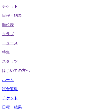
チケット
日程・結果
順位表
クラブ
ニュース
特集
スタッツ
はじめての方へ
ホーム
試合速報
チケット
日程・結果