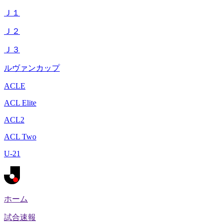
Ｊ１
Ｊ２
Ｊ３
ルヴァンカップ
ACLE
ACL Elite
ACL2
ACL Two
U-21
ホーム
試合速報