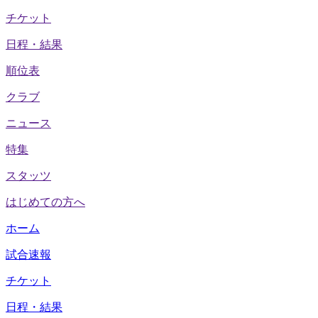
チケット
日程・結果
順位表
クラブ
ニュース
特集
スタッツ
はじめての方へ
ホーム
試合速報
チケット
日程・結果