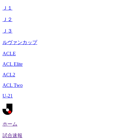
Ｊ１
Ｊ２
Ｊ３
ルヴァンカップ
ACLE
ACL Elite
ACL2
ACL Two
U-21
ホーム
試合速報