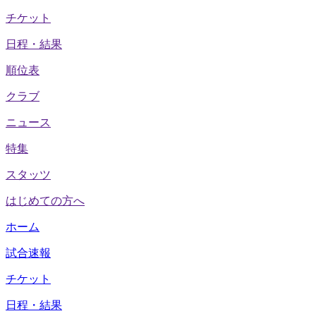
チケット
日程・結果
順位表
クラブ
ニュース
特集
スタッツ
はじめての方へ
ホーム
試合速報
チケット
日程・結果