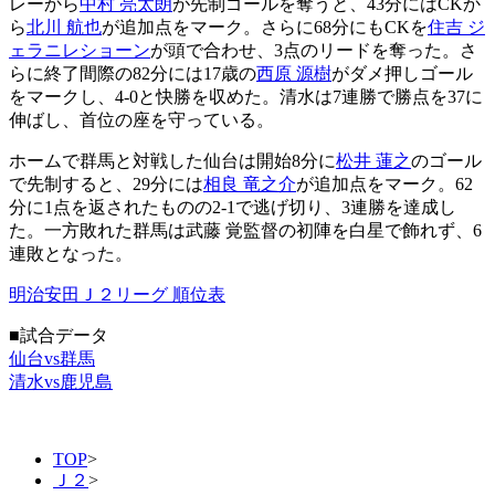
レーから
中村 亮太朗
が先制ゴールを奪うと、43分にはCKか
ら
北川 航也
が追加点をマーク。さらに68分にもCKを
住吉 ジ
ェラニレショーン
が頭で合わせ、3点のリードを奪った。さ
らに終了間際の82分には17歳の
西原 源樹
がダメ押しゴール
をマークし、4-0と快勝を収めた。清水は7連勝で勝点を37に
伸ばし、首位の座を守っている。
ホームで群馬と対戦した仙台は開始8分に
松井 蓮之
のゴール
で先制すると、29分には
相良 竜之介
が追加点をマーク。62
分に1点を返されたものの2-1で逃げ切り、3連勝を達成し
た。一方敗れた群馬は武藤 覚監督の初陣を白星で飾れず、6
連敗となった。
明治安田Ｊ２リーグ 順位表
■試合データ
仙台vs群馬
清水vs鹿児島
TOP
>
Ｊ２
>