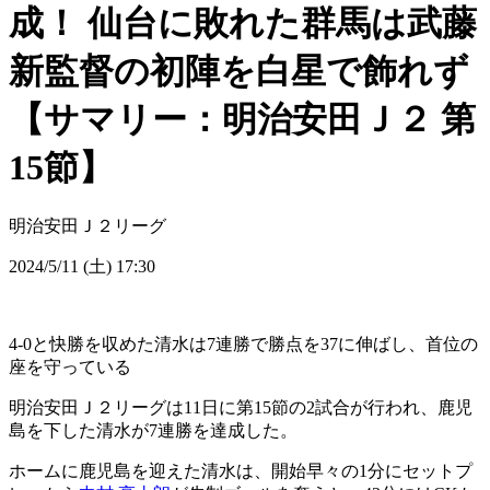
成！ 仙台に敗れた群馬は武藤
新監督の初陣を白星で飾れず
【サマリー：明治安田Ｊ２ 第
15節】
明治安田Ｊ２リーグ
2024/5/11 (土) 17:30
4-0と快勝を収めた清水は7連勝で勝点を37に伸ばし、首位の
座を守っている
明治安田Ｊ２リーグは11日に第15節の2試合が行われ、鹿児
島を下した清水が7連勝を達成した。
ホームに鹿児島を迎えた清水は、開始早々の1分にセットプ