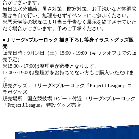
合がございます。
当日は水分補給、暑さ対策、防寒対策、お手洗いなど体調管
理は各自で行い、無理をせずイベントにご参加ください。
※悪天候等の状況により当日予告なく展示を終了させていた
だく場合がございます。予めご了承ください。
■Ｊリーグ×ブルーロック 描き下ろし等身イラストグッズ販
売
販売日時：9月14日（土）15:00～19:00（キックオフまでの販
売予定）
※15:00～17:00は整理券が必要となります。
17:00～19:00は整理券をお持ちでない方もご購入いただけま
す。
販売グッズ：Ｊリーグ×ブルーロック『Project J.League』コ
ラボグッズ
販売場所：国立競技場 Dゲート付近 Ｊリーグ×ブルーロック
『Project J.League』 特設グッズ売店