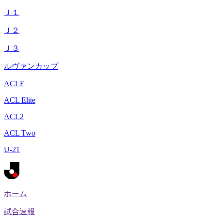
Ｊ１
Ｊ２
Ｊ３
ルヴァンカップ
ACLE
ACL Elite
ACL2
ACL Two
U-21
ホーム
試合速報