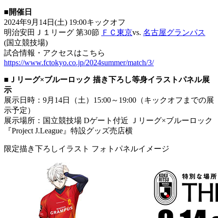
■開催日
2024年9月14日(土) 19:00キックオフ
明治安田Ｊ１リーグ 第30節
ＦＣ東京
vs.
名古屋グランパス
(国立競技場)
試合情報・アクセスはこちら
https://www.fctokyo.co.jp/2024summer/match/3/
■Ｊリーグ×ブルーロック 描き下ろし等身イラストパネル展
示
展示日時：9月14日（土）15:00～19:00（キックオフまでの展
示予定）
展示場所：国立競技場 Dゲート付近 Ｊリーグ×ブルーロック
『Project J.League』特設グッズ売店横
限定描き下ろしイラスト フォトパネルイメージ