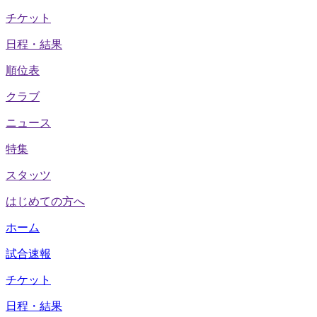
チケット
日程・結果
順位表
クラブ
ニュース
特集
スタッツ
はじめての方へ
ホーム
試合速報
チケット
日程・結果