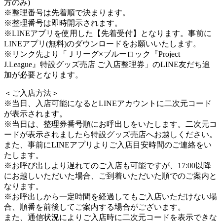
方のみ)
※整理番号は先着順で決まります。
※整理番号は即時開示されます。
※LINEアプリを使用した【先着受付】となります。事前に
LINEアプリ(無料)のダウンロードをお願いいたします。
※リンク先より「Ｊリーグ×ブルーロック『Project
J.League』特設グッズ売店 ご入店整理券」のLINE友だち追
加が必要となります。
＜ご入店方法＞
※当日、入店可能になるとLINEアカウントに二次元コード
が表示されます。
※当日は、整理券番号順にお呼出しをいたします。二次元コ
ードが表示されましたら特設グッズ売店へお越しください。
また、事前にLINEアプリよりご入店目安時間のご連絡をい
たします。
※お呼び出しより遅れてのご入店も可能ですが、17:00以降
にお越しいただいた場合、ご到着いただいた順でのご案内と
なります。
※お呼出しから一定時間を経過してもご入店いただけない場
合、順番を前後してご案内する場合がございます。
また、通信状況によりご入店時に二次元コードを表示できな