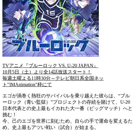
TVアニメ『ブルーロック VS. U-20 JAPAN』
10月5日（土）より全14話放送スタート！
毎週土曜よる11時30分～テレビ朝日系全国ネッ
ト"IMAnimation"枠にて
エゴが渦巻く熱狂のサバイバルを乗り越えた彼らは、“ブル
ーロック（青い監獄）”プロジェクトの存続を賭けて、U-20
日本代表との史上最もイカれた大一番（ビッグマッチ）へと
挑む！
今、己のエゴを世界に刻むため、自らの手で運命を変えるた
め、史上最もアツい戦い（試合）が始まる。