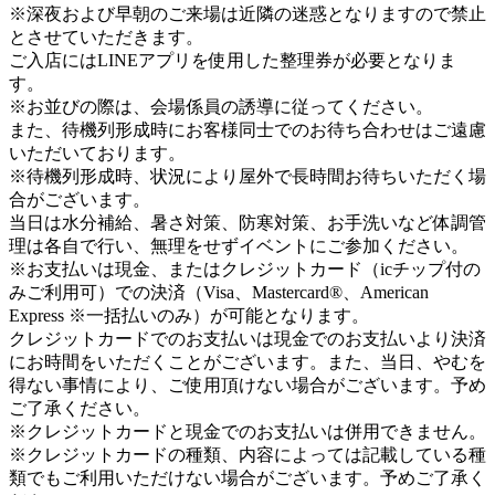
※深夜および早朝のご来場は近隣の迷惑となりますので禁止
とさせていただきます。
ご入店にはLINEアプリを使用した整理券が必要となりま
す。
※お並びの際は、会場係員の誘導に従ってください。
また、待機列形成時にお客様同士でのお待ち合わせはご遠慮
いただいております。
※待機列形成時、状況により屋外で長時間お待ちいただく場
合がございます。
当日は水分補給、暑さ対策、防寒対策、お手洗いなど体調管
理は各自で行い、無理をせずイベントにご参加ください。
※お支払いは現金、またはクレジットカード（icチップ付の
みご利用可）での決済（Visa、Mastercard®、American
Express ※一括払いのみ）が可能となります。
クレジットカードでのお支払いは現金でのお支払いより決済
にお時間をいただくことがございます。また、当日、やむを
得ない事情により、ご使用頂けない場合がございます。予め
ご了承ください。
※クレジットカードと現金でのお支払いは併用できません。
※クレジットカードの種類、内容によっては記載している種
類でもご利用いただけない場合がございます。予めご了承く