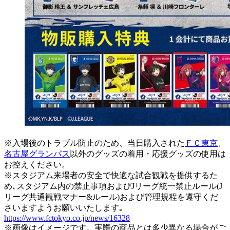
※入場後のトラブル防止のため、当日購入された
ＦＣ東京
、
名古屋グランパス
以外のグッズの着用・応援グッズの使用は
お控えください。
※スタジアム来場者の安全で快適な試合観戦を提供するた
め､スタジアム内の禁止事項およびJリーグ統一禁止ルール(J
リーグ共通観戦マナー&ルール)および管理規程を遵守くだ
さいますようお願いいたします｡
https://www.fctokyo.co.jp/news/16328
※画像はイメージです。実際の商品とは多少異なる場合がご