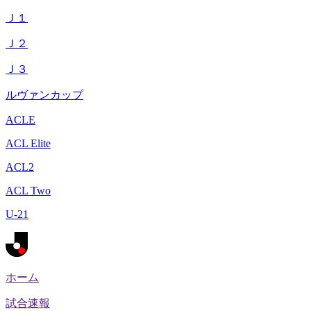
Ｊ１
Ｊ２
Ｊ３
ルヴァンカップ
ACLE
ACL Elite
ACL2
ACL Two
U-21
ホーム
試合速報