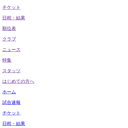
チケット
日程・結果
順位表
クラブ
ニュース
特集
スタッツ
はじめての方へ
ホーム
試合速報
チケット
日程・結果