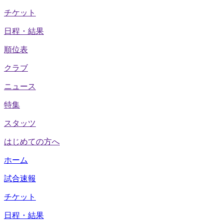
チケット
日程・結果
順位表
クラブ
ニュース
特集
スタッツ
はじめての方へ
ホーム
試合速報
チケット
日程・結果