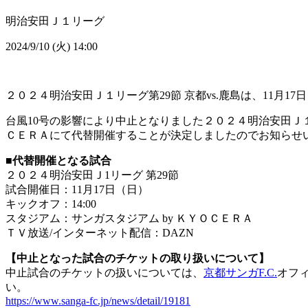
明治安田Ｊ１リーグ
2024/9/10 (火) 14:00
２０２４明治安田Ｊ１リーグ第29節 京都vs.鹿島は、11月1
台風10号の影響により中止となりました２０２４明治安田Ｊ
ＣＥＲＡにて代替開催することが決定しましたのでお知らせ
■代替開催となる試合
２０２４明治安田Ｊ1リーグ 第29節
試合開催日：11月17日（日）
キックオフ：14:00
スタジアム：サンガスタジアム by ＫＹＯＣＥＲＡ
ＴＶ放送/インターネット配信：DAZN
【中止となった試合のチケットの取り扱いについて】
中止試合のチケットの扱いについては、
京都サンガF.C.
オフ
い。
https://www.sanga-fc.jp/news/detail/19181