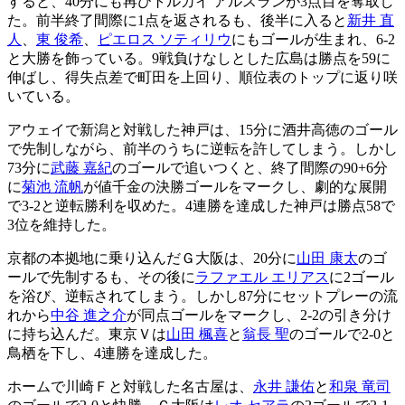
すると、40分にも再びトルガイ アルスランが3点目を奪取し
た。前半終了間際に1点を返されるも、後半に入ると
新井 直
人
、
東 俊希
、
ピエロス ソティリウ
にもゴールが生まれ、6-2
と大勝を飾っている。9戦負けなしとした広島は勝点を59に
伸ばし、得失点差で町田を上回り、順位表のトップに返り咲
いている。
アウェイで新潟と対戦した神戸は、15分に酒井高徳のゴール
で先制しながら、前半のうちに逆転を許してしまう。しかし
73分に
武藤 嘉紀
のゴールで追いつくと、終了間際の90+6分
に
菊池 流帆
が値千金の決勝ゴールをマークし、劇的な展開
で3-2と逆転勝利を収めた。4連勝を達成した神戸は勝点58で
3位を維持した。
京都の本拠地に乗り込んだＧ大阪は、20分に
山田 康太
のゴ
ールで先制するも、その後に
ラファエル エリアス
に2ゴール
を浴び、逆転されてしまう。しかし87分にセットプレーの流
れから
中谷 進之介
が同点ゴールをマークし、2-2の引き分け
に持ち込んだ。東京Ｖは
山田 楓喜
と
翁長 聖
のゴールで2-0と
鳥栖を下し、4連勝を達成した。
ホームで川崎Ｆと対戦した名古屋は、
永井 謙佑
と
和泉 竜司