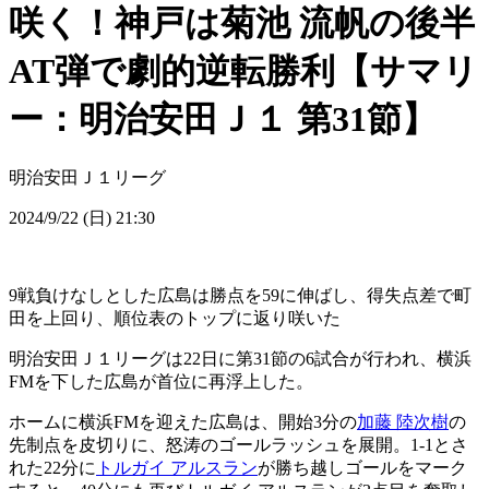
咲く！神戸は菊池 流帆の後半
AT弾で劇的逆転勝利【サマリ
ー：明治安田Ｊ１ 第31節】
明治安田Ｊ１リーグ
2024/9/22 (日) 21:30
9戦負けなしとした広島は勝点を59に伸ばし、得失点差で町
田を上回り、順位表のトップに返り咲いた
明治安田Ｊ１リーグは22日に第31節の6試合が行われ、横浜
FMを下した広島が首位に再浮上した。
ホームに横浜FMを迎えた広島は、開始3分の
加藤 陸次樹
の
先制点を皮切りに、怒涛のゴールラッシュを展開。1-1とさ
れた22分に
トルガイ アルスラン
が勝ち越しゴールをマーク