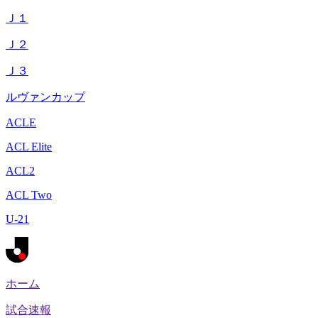
Ｊ１
Ｊ２
Ｊ３
ルヴァンカップ
ACLE
ACL Elite
ACL2
ACL Two
U-21
ホーム
試合速報