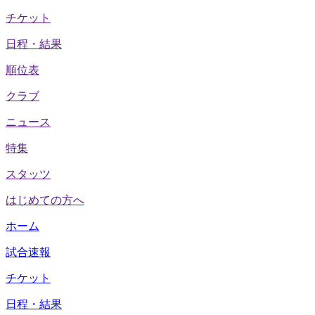
チケット
日程・結果
順位表
クラブ
ニュース
特集
スタッツ
はじめての方へ
ホーム
試合速報
チケット
日程・結果