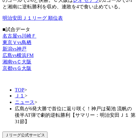
のゴールで2-0と快勝。Ｃ大阪は
レオ セアラ
の2ゴールで2-1
と湘南に逆転勝利を収め、連敗を4で食い止めている。
明治安田Ｊ１リーグ 順位表
■試合データ
名古屋vs川崎Ｆ
東京Ｖvs鳥栖
新潟vs神戸
広島vs横浜FM
湘南vsＣ大阪
京都vsＧ大阪
TOP
>
Ｊ１
>
ニュース
>
広島が6発大勝で首位に返り咲く！神戸は菊池 流帆の
後半AT弾で劇的逆転勝利【サマリー：明治安田Ｊ１ 第
31節】
Ｊリーグ公式サービス