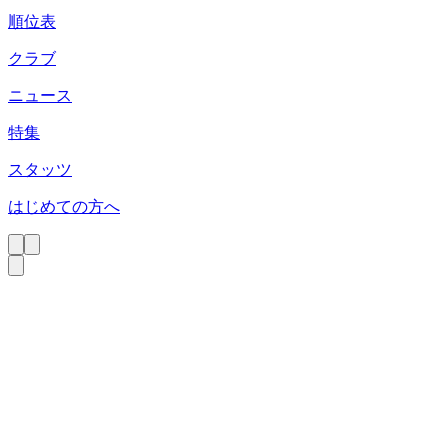
順位表
クラブ
ニュース
特集
スタッツ
はじめての方へ