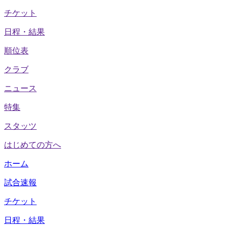
チケット
日程・結果
順位表
クラブ
ニュース
特集
スタッツ
はじめての方へ
ホーム
試合速報
チケット
日程・結果