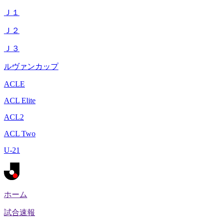
Ｊ１
Ｊ２
Ｊ３
ルヴァンカップ
ACLE
ACL Elite
ACL2
ACL Two
U-21
ホーム
試合速報