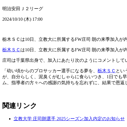
明治安田Ｊ２リーグ
2024/10/10 (木) 17:00
栃木ＳＣは10日、立教大に所属するFW庄司 朗の来季加入が
栃木ＳＣ
は10日、立教大に所属するFW庄司 朗の来季加入
庄司は千葉県出身で、加入にあたり次のようにコメントして
「幼い頃からのプロサッカー選手になる夢を、
栃木ＳＣ
とい
が、自分らしく、泥臭くがむしゃらに食らいつき、1日でも
ム、指導者の方々への感謝の気持ちを忘れずに、結果で恩返
関連リンク
立教大学 庄司朗選手 2025シーズン加入内定のお知らせ