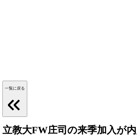
一覧に戻る
立教大FW庄司の来季加入が