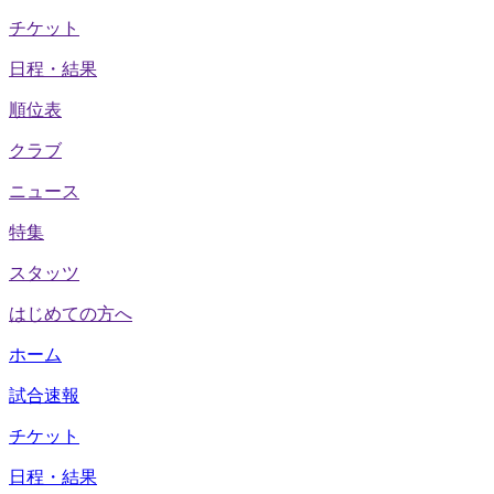
チケット
日程・結果
順位表
クラブ
ニュース
特集
スタッツ
はじめての方へ
ホーム
試合速報
チケット
日程・結果