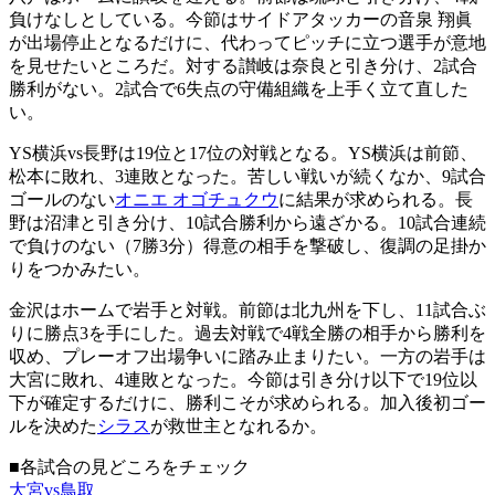
負けなしとしている。今節はサイドアタッカーの音泉 翔眞
が出場停止となるだけに、代わってピッチに立つ選手が意地
を見せたいところだ。対する讃岐は奈良と引き分け、2試合
勝利がない。2試合で6失点の守備組織を上手く立て直した
い。
YS横浜vs長野は19位と17位の対戦となる。YS横浜は前節、
松本に敗れ、3連敗となった。苦しい戦いが続くなか、9試合
ゴールのない
オニエ オゴチュクウ
に結果が求められる。長
野は沼津と引き分け、10試合勝利から遠ざかる。10試合連続
で負けのない（7勝3分）得意の相手を撃破し、復調の足掛か
りをつかみたい。
金沢はホームで岩手と対戦。前節は北九州を下し、11試合ぶ
りに勝点3を手にした。過去対戦で4戦全勝の相手から勝利を
収め、プレーオフ出場争いに踏み止まりたい。一方の岩手は
大宮に敗れ、4連敗となった。今節は引き分け以下で19位以
下が確定するだけに、勝利こそが求められる。加入後初ゴー
ルを決めた
シラス
が救世主となれるか。
■各試合の見どころをチェック
大宮vs鳥取