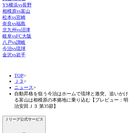
YS横浜vs長野
相模原vs富山
松本vs宮崎
奈良vs福島
北九州vs沼津
岐阜vsFC大阪
八戸vs讃岐
今治vs琉球
金沢vs岩手
TOP
>
Ｊ３
>
ニュース
>
自動昇格を狙う今治はホームで琉球と激突。追いかけ
る富山は相模原の本拠地に乗り込む【プレビュー：明
治安田Ｊ３ 第35節】
Ｊリーグ公式サービス