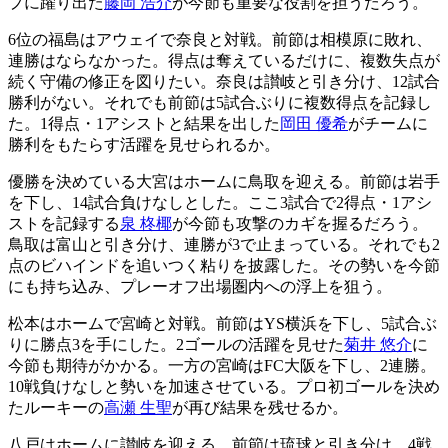
プに躍り出た
藤岡 浩介
が今節も重要な役割を担うだろう。
6位の福島はアウェイで奈良と対戦。前節は相模原に敗れ、
連勝はならなかった。得点は奪えているだけに、複数失点が
続く守備の修正を図りたい。奈良は讃岐と引き分け、12試合
勝利がない。それでも前節は5試合ぶりに複数得点を記録し
た。1得点・1アシストと結果を出した
岡田 優希
がチームに
勝利をもたらす活躍を見せられるか。
優勝を決めている大宮はホームに鳥取を迎える。前節は岩手
を下し、14試合負けなしとした。ここ3試合で2得点・1アシ
ストを記録する
泉 柊椰
が今節も攻撃のカギを握るだろう。
鳥取は富山と引き分け、連勝が3で止まっている。それでも2
点のビハインドを追いつく粘りを披露した。その勢いを今節
にも持ち込み、プレーオフ出場圏内への浮上を狙う。
松本はホームで宮崎と対戦。前節はYS横浜を下し、5試合ぶ
りに勝点3を手にした。2ゴールの活躍を見せた
菊井 悠介
に
今節も期待がかかる。一方の宮崎はFC大阪を下し、2連勝。
10戦負けなしと勢いを加速させている。プロ初ゴールを決め
たルーキーの
高瀬 生聖
が再び結果を残せるか。
八戸はホームに讃岐を迎える。前節は琉球と引き分け、4戦