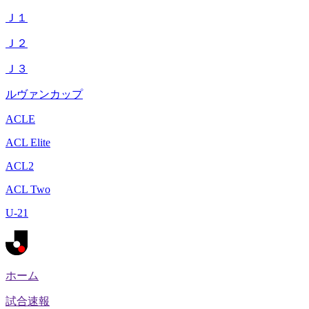
Ｊ１
Ｊ２
Ｊ３
ルヴァンカップ
ACLE
ACL Elite
ACL2
ACL Two
U-21
ホーム
試合速報