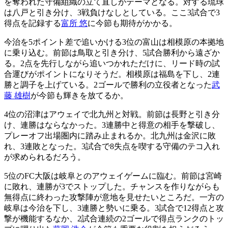
を奪われた守備組織の立て直しがテーマとなる。対する琉球
は八戸と引き分け、3戦負けなしとしている。ここ3試合で3
得点を記録する
富所 悠
に今節も期待がかかる。
今治を5ポイント差で追いかける3位の富山は相模原の本拠地
に乗り込む。前節は鳥取と引き分け、5試合勝利から遠ざか
る。2点を先行しながら追いつかれただけに、リード時の試
合運びがポイントになりそうだ。相模原は福島を下し、2連
勝と調子を上げている。2ゴールで勝利の立役者となった
武
藤 雄樹
が今節も輝きを放てるか。
4位の沼津はアウェイで北九州と対戦。前節は長野と引き分
け、連勝はならなかった。3連勝中と得意の相手を撃破し、
プレーオフ出場圏内に踏み止まれるか。北九州は金沢に敗
れ、3連敗となった。3試合で8失点を喫する守備のテコ入れ
が求められるだろう。
5位のFC大阪は岐阜とのアウェイゲームに臨む。前節は宮崎
に敗れ、連勝が3でストップした。チャンスを作りながらも
無得点に終わった攻撃陣が意地を見せたいところだ。一方の
岐阜は今治を下し、3連勝と勢いに乗る。3試合で12得点と攻
撃が機能するなか、2試合連続の2ゴールで得点ランクのトッ