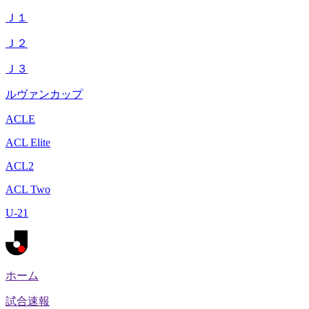
Ｊ１
Ｊ２
Ｊ３
ルヴァンカップ
ACLE
ACL Elite
ACL2
ACL Two
U-21
ホーム
試合速報