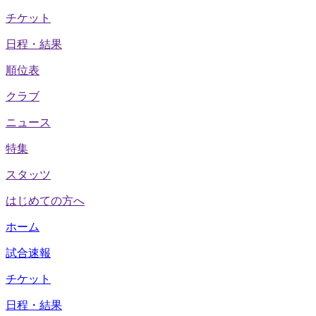
チケット
日程・結果
順位表
クラブ
ニュース
特集
スタッツ
はじめての方へ
ホーム
試合速報
チケット
日程・結果