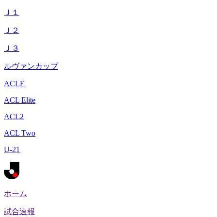
Ｊ１
Ｊ２
Ｊ３
ルヴァンカップ
ACLE
ACL Elite
ACL2
ACL Two
U-21
ホーム
試合速報