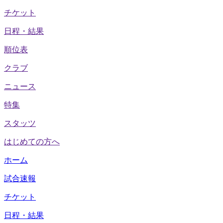
チケット
日程・結果
順位表
クラブ
ニュース
特集
スタッツ
はじめての方へ
ホーム
試合速報
チケット
日程・結果