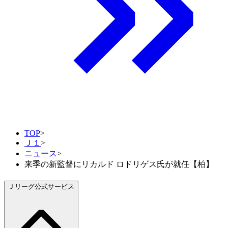
TOP
>
Ｊ１
>
ニュース
>
来季の新監督にリカルド ロドリゲス氏が就任【柏】
Ｊリーグ公式サービス