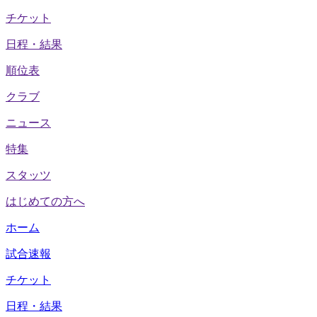
チケット
日程・結果
順位表
クラブ
ニュース
特集
スタッツ
はじめての方へ
ホーム
試合速報
チケット
日程・結果