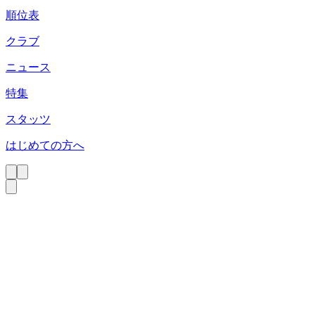
順位表
クラブ
ニュース
特集
スタッツ
はじめての方へ