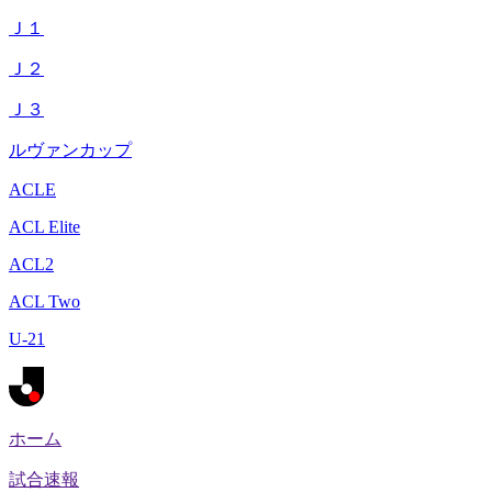
Ｊ１
Ｊ２
Ｊ３
ルヴァンカップ
ACLE
ACL Elite
ACL2
ACL Two
U-21
ホーム
試合速報