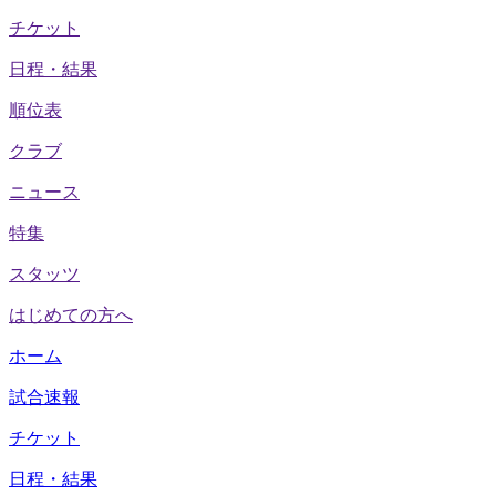
チケット
日程・結果
順位表
クラブ
ニュース
特集
スタッツ
はじめての方へ
ホーム
試合速報
チケット
日程・結果