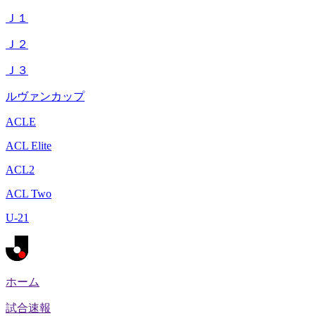
Ｊ１
Ｊ２
Ｊ３
ルヴァンカップ
ACLE
ACL Elite
ACL2
ACL Two
U-21
ホーム
試合速報