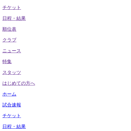
チケット
日程・結果
順位表
クラブ
ニュース
特集
スタッツ
はじめての方へ
ホーム
試合速報
チケット
日程・結果