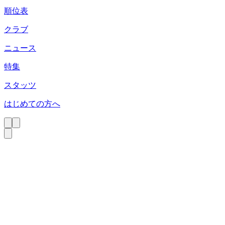
順位表
クラブ
ニュース
特集
スタッツ
はじめての方へ