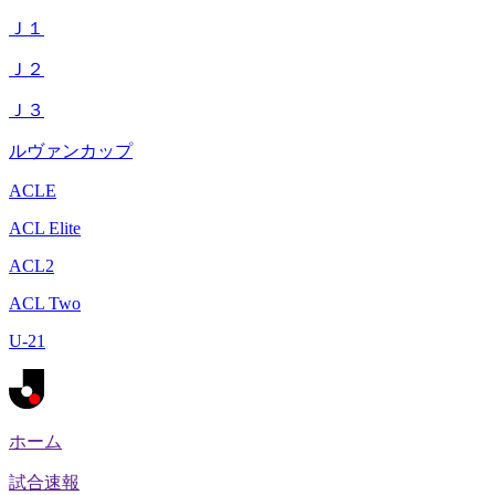
Ｊ１
Ｊ２
Ｊ３
ルヴァンカップ
ACLE
ACL Elite
ACL2
ACL Two
U-21
ホーム
試合速報