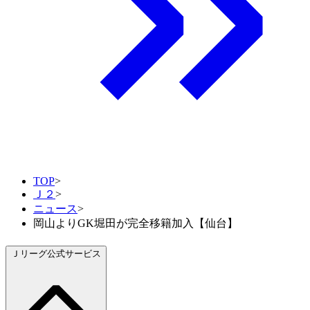
TOP
>
Ｊ２
>
ニュース
>
岡山よりGK堀田が完全移籍加入【仙台】
Ｊリーグ公式サービス