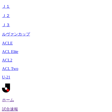
Ｊ１
Ｊ２
Ｊ３
ルヴァンカップ
ACLE
ACL Elite
ACL2
ACL Two
U-21
ホーム
試合速報