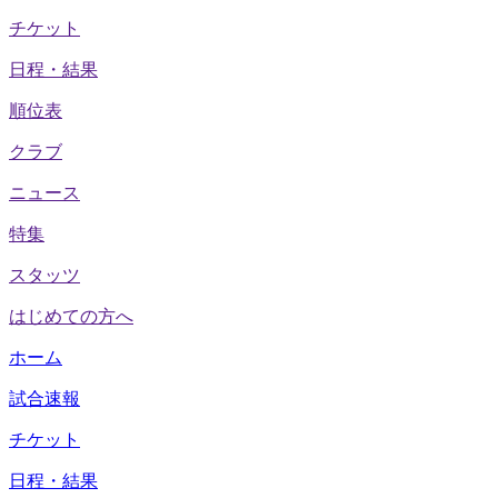
チケット
日程・結果
順位表
クラブ
ニュース
特集
スタッツ
はじめての方へ
ホーム
試合速報
チケット
日程・結果