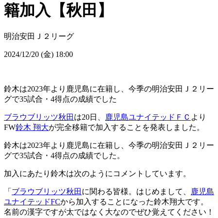
籍加入【秋田】
明治安田Ｊ２リーグ
2024/12/20 (金) 18:00
鈴木は2023年より鹿児島に在籍し、今季の明治安田Ｊ２リー
グで35試合・4得点の成績でした
ブラウブリッツ秋田
は20日、
鹿児島ユナイテッドＦＣ
より
FW
鈴木 翔大
が完全移籍で加入することを発表しました。
鈴木は2023年より鹿児島に在籍し、今季の明治安田Ｊ２リー
グで35試合・4得点の成績でした。
加入にあたり鈴木は次のようにコメントしています。
「
ブラウブリッツ秋田
に関わる皆様。はじめまして、
鹿児島
ユナイテッドFC
から加入することになった鈴木翔大です。
名前の漢字ですが太ではなく大なのでぜひ覚えてください！