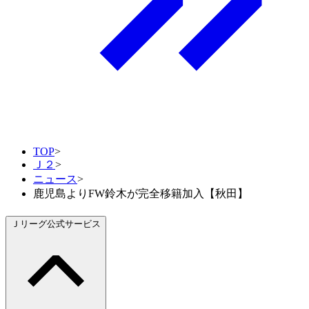
TOP
>
Ｊ２
>
ニュース
>
鹿児島よりFW鈴木が完全移籍加入【秋田】
Ｊリーグ公式サービス