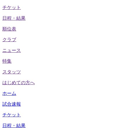
チケット
日程・結果
順位表
クラブ
ニュース
特集
スタッツ
はじめての方へ
ホーム
試合速報
チケット
日程・結果