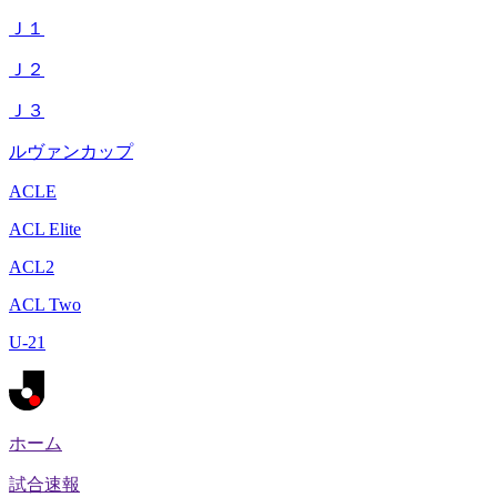
Ｊ１
Ｊ２
Ｊ３
ルヴァンカップ
ACLE
ACL Elite
ACL2
ACL Two
U-21
ホーム
試合速報