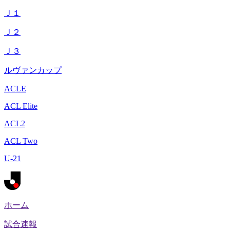
Ｊ１
Ｊ２
Ｊ３
ルヴァンカップ
ACLE
ACL Elite
ACL2
ACL Two
U-21
ホーム
試合速報