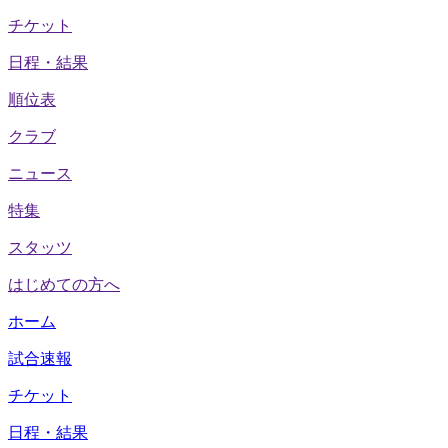
チケット
日程・結果
順位表
クラブ
ニュース
特集
スタッツ
はじめての方へ
ホーム
試合速報
チケット
日程・結果