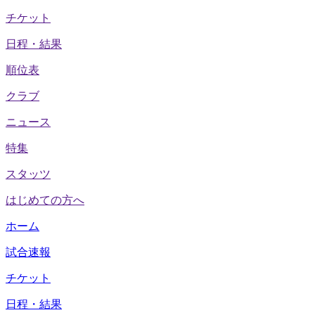
チケット
日程・結果
順位表
クラブ
ニュース
特集
スタッツ
はじめての方へ
ホーム
試合速報
チケット
日程・結果