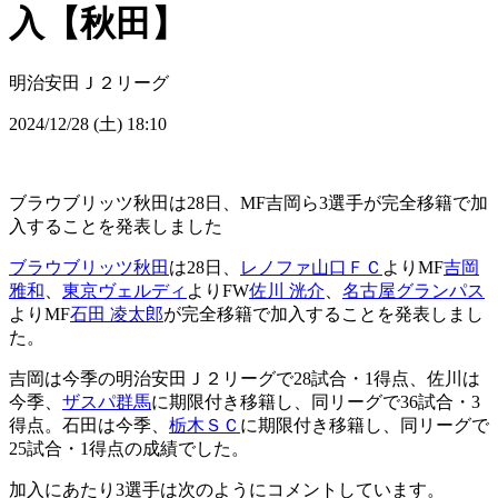
入【秋田】
明治安田Ｊ２リーグ
2024/12/28 (土) 18:10
ブラウブリッツ秋田は28日、MF吉岡ら3選手が完全移籍で加
入することを発表しました
ブラウブリッツ秋田
は28日、
レノファ山口ＦＣ
よりMF
吉岡
雅和
、
東京ヴェルディ
よりFW
佐川 洸介
、
名古屋グランパス
よりMF
石田 凌太郎
が完全移籍で加入することを発表しまし
た。
吉岡は今季の明治安田Ｊ２リーグで28試合・1得点、佐川は
今季、
ザスパ群馬
に期限付き移籍し、同リーグで36試合・3
得点。石田は今季、
栃木ＳＣ
に期限付き移籍し、同リーグで
25試合・1得点の成績でした。
加入にあたり3選手は次のようにコメントしています。