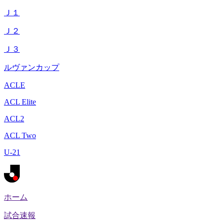
Ｊ１
Ｊ２
Ｊ３
ルヴァンカップ
ACLE
ACL Elite
ACL2
ACL Two
U-21
ホーム
試合速報