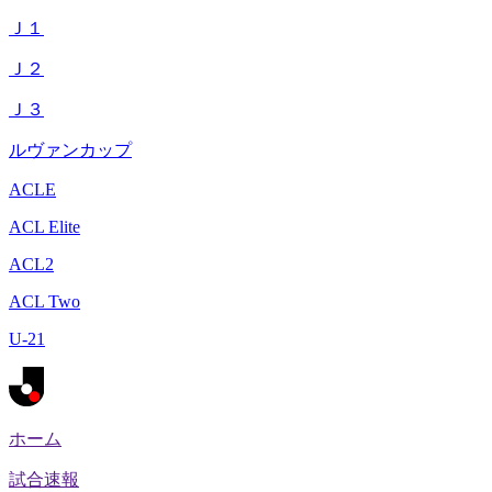
Ｊ１
Ｊ２
Ｊ３
ルヴァンカップ
ACLE
ACL Elite
ACL2
ACL Two
U-21
ホーム
試合速報