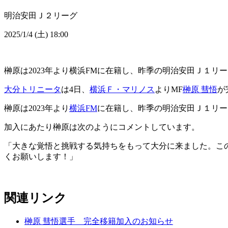
明治安田Ｊ２リーグ
2025/1/4 (土) 18:00
榊原は2023年より横浜FMに在籍し、昨季の明治安田Ｊ１リー
大分トリニータ
は4日、
横浜Ｆ・マリノス
よりMF
榊原 彗悟
が
榊原は2023年より
横浜FM
に在籍し、昨季の明治安田Ｊ１リー
加入にあたり榊原は次のようにコメントしています。
「大きな覚悟と挑戦する気持ちをもって大分に来ました。こ
くお願いします！」
関連リンク
榊原 彗悟選手 完全移籍加入のお知らせ