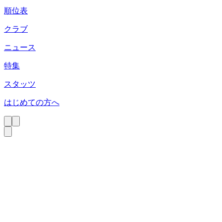
順位表
クラブ
ニュース
特集
スタッツ
はじめての方へ