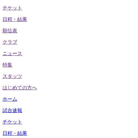
チケット
日程・結果
順位表
クラブ
ニュース
特集
スタッツ
はじめての方へ
ホーム
試合速報
チケット
日程・結果