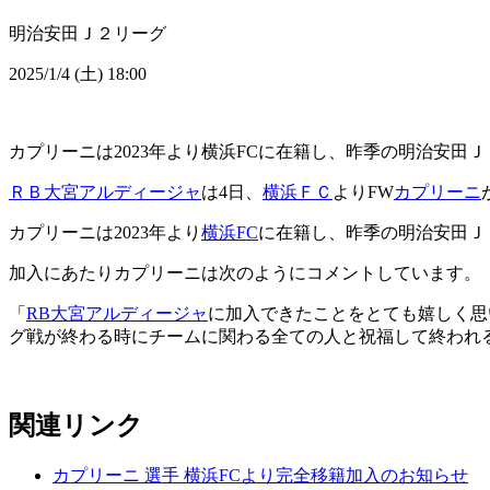
明治安田Ｊ２リーグ
2025/1/4 (土) 18:00
カプリーニは2023年より横浜FCに在籍し、昨季の明治安田Ｊ
ＲＢ大宮アルディージャ
は4日、
横浜ＦＣ
よりFW
カプリーニ
カプリーニは2023年より
横浜FC
に在籍し、昨季の明治安田Ｊ
加入にあたりカプリーニは次のようにコメントしています。
「
RB大宮アルディージャ
に加入できたことをとても嬉しく思
グ戦が終わる時にチームに関わる全ての人と祝福して終われ
関連リンク
カプリーニ 選手 横浜FCより完全移籍加入のお知らせ