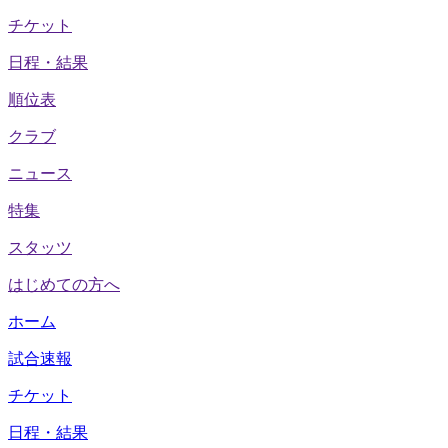
チケット
日程・結果
順位表
クラブ
ニュース
特集
スタッツ
はじめての方へ
ホーム
試合速報
チケット
日程・結果