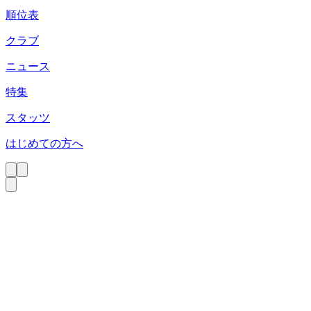
順位表
クラブ
ニュース
特集
スタッツ
はじめての方へ