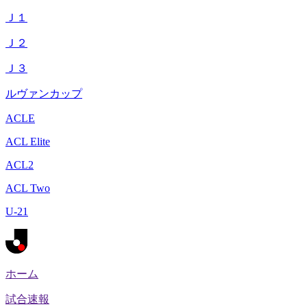
Ｊ１
Ｊ２
Ｊ３
ルヴァンカップ
ACLE
ACL Elite
ACL2
ACL Two
U-21
ホーム
試合速報