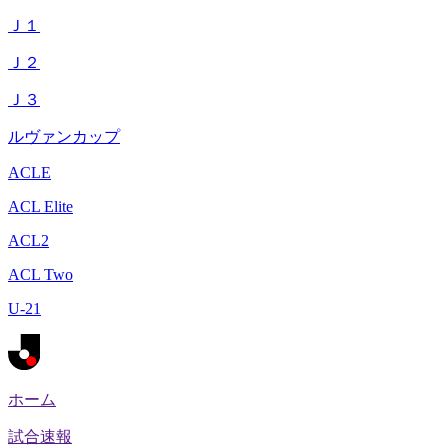
Ｊ１
Ｊ２
Ｊ３
ルヴァンカップ
ACLE
ACL Elite
ACL2
ACL Two
U-21
ホーム
試合速報