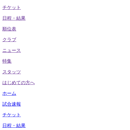
チケット
日程・結果
順位表
クラブ
ニュース
特集
スタッツ
はじめての方へ
ホーム
試合速報
チケット
日程・結果