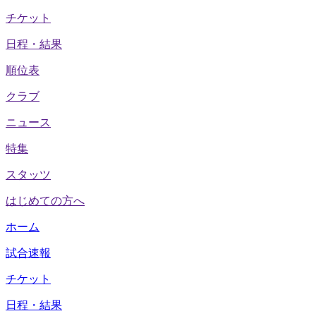
チケット
日程・結果
順位表
クラブ
ニュース
特集
スタッツ
はじめての方へ
ホーム
試合速報
チケット
日程・結果