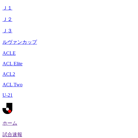
Ｊ１
Ｊ２
Ｊ３
ルヴァンカップ
ACLE
ACL Elite
ACL2
ACL Two
U-21
ホーム
試合速報