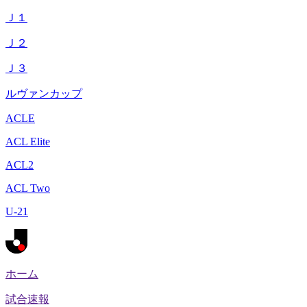
Ｊ１
Ｊ２
Ｊ３
ルヴァンカップ
ACLE
ACL Elite
ACL2
ACL Two
U-21
ホーム
試合速報