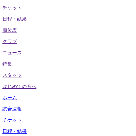
チケット
日程・結果
順位表
クラブ
ニュース
特集
スタッツ
はじめての方へ
ホーム
試合速報
チケット
日程・結果