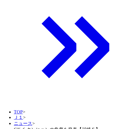
TOP
>
Ｊ１
>
ニュース
>