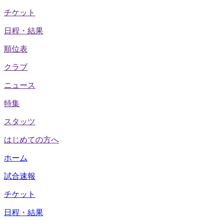
チケット
日程・結果
順位表
クラブ
ニュース
特集
スタッツ
はじめての方へ
ホーム
試合速報
チケット
日程・結果