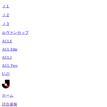
Ｊ１
Ｊ２
Ｊ３
ルヴァンカップ
ACLE
ACL Elite
ACL2
ACL Two
U-21
ホーム
試合速報