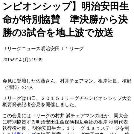
ンピオンシップ】明治安田生
命が特別協賛 準決勝から決
勝の3試合を地上波で放送
Ｊリーグニュース
明治安田Ｊ１リーグ
2015/9/14 (月) 19:39
会見に登壇した佐藤さん、村井チェアマン、根岸社長、槙野
（浦和）の4人
Ｊリーグは14日、２０１５Ｊリーグチャンピオンシップ大会
概要発表記者会見を開催しました。
この会見にはＪリーグの村井 満チェアマンのほか、同大会
に特別協賛する明治安田生命保険相互会社の根岸 秋男代表
執行役社長 、明治安田生命Ｊ１リーグ １ｓｔステージを制