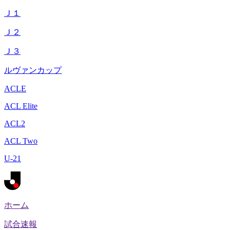
Ｊ１
Ｊ２
Ｊ３
ルヴァンカップ
ACLE
ACL Elite
ACL2
ACL Two
U-21
ホーム
試合速報