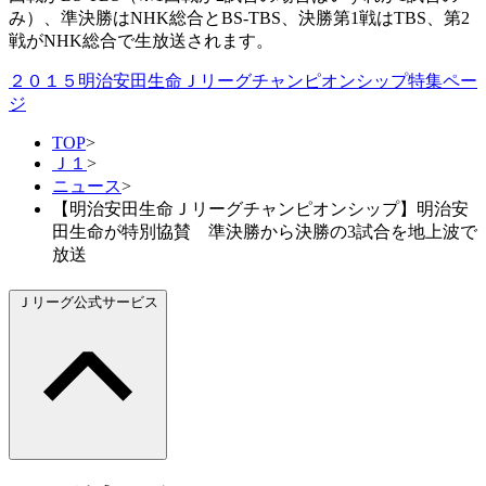
み）、準決勝はNHK総合とBS-TBS、決勝第1戦はTBS、第2
戦がNHK総合で生放送されます。
２０１５明治安田生命Ｊリーグチャンピオンシップ特集ペー
ジ
TOP
>
Ｊ１
>
ニュース
>
【明治安田生命Ｊリーグチャンピオンシップ】明治安
田生命が特別協賛 準決勝から決勝の3試合を地上波で
放送
Ｊリーグ公式サービス