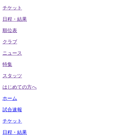
チケット
日程・結果
順位表
クラブ
ニュース
特集
スタッツ
はじめての方へ
ホーム
試合速報
チケット
日程・結果