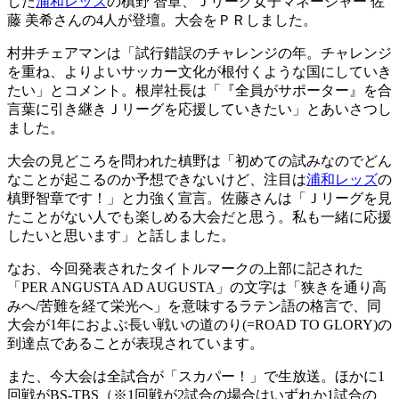
した
浦和レッズ
の槙野 智章、Ｊリーグ女子マネージャー 佐
藤 美希さんの4人が登壇。大会をＰＲしました。
村井チェアマンは「試行錯誤のチャレンジの年。チャレンジ
を重ね、よりよいサッカー文化が根付くような国にしていき
たい」とコメント。根岸社長は「『全員がサポーター』を合
言葉に引き継きＪリーグを応援していきたい」とあいさつし
ました。
大会の見どころを問われた槙野は「初めての試みなのでどん
なことが起こるのか予想できないけど、注目は
浦和レッズ
の
槙野智章です！」と力強く宣言。佐藤さんは「Ｊリーグを見
たことがない人でも楽しめる大会だと思う。私も一緒に応援
したいと思います」と話しました。
なお、今回発表されたタイトルマークの上部に記された
「PER ANGUSTA AD AUGUSTA」の文字は「狭きを通り高
みへ/苦難を経て栄光へ」を意味するラテン語の格言で、同
大会が1年におよぶ長い戦いの道のり(=ROAD TO GLORY)の
到達点であることが表現されています。
また、今大会は全試合が「スカパー！」で生放送。ほかに1
回戦がBS-TBS（※1回戦が2試合の場合はいずれか1試合の