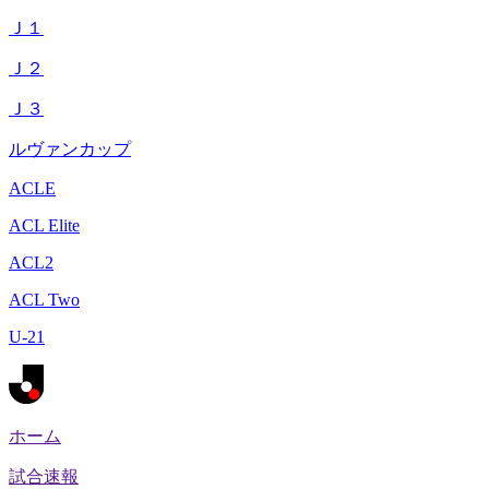
Ｊ１
Ｊ２
Ｊ３
ルヴァンカップ
ACLE
ACL Elite
ACL2
ACL Two
U-21
ホーム
試合速報