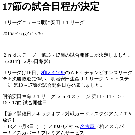
17節の試合日程が決定
Ｊリーグニュース
明治安田Ｊ１リーグ
2015/9/16 (水) 13:30
２ｎｄステージ 第13～17節の試合開催日が決定しました。
（2014年12月6日撮影）
Ｊリーグは16日、
柏レイソル
のＡＦＣチャンピオンズリーグ
準々決勝敗退に伴い、明治安田生命Ｊ１リーグ ２ｎｄステ
ージ 第13～17節の試合開催日を発表しました。
明治安田生命Ｊ１リーグ ２ｎｄステージ 第13・14・15・
16・17節 試合開催日
【節／開催日／キックオフ／対戦カード／スタジアム／ＴＶ
放送】
・13／10月3日（土）／19:00／柏 vs
名古屋
／柏／スカパ
ー！／スカパー！プレミアムサービス