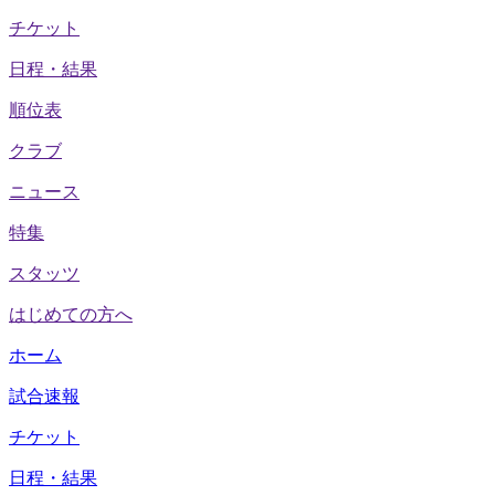
チケット
日程・結果
順位表
クラブ
ニュース
特集
スタッツ
はじめての方へ
ホーム
試合速報
チケット
日程・結果