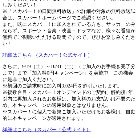
しみください！
※「スカパー！10日間無料放送」の詳細や対象の無料放送試
合は、スカパー！ホームページでご確認ください。
また、既にスカパー！に加入されている方も、サッカーのみ
ならず、スポーツ・音楽・映画・ドラマなど、様々な番組が
無料でご視聴いただける期間ですので、ぜひお楽しみくださ
い！
詳細はこちら （スカパー！公式サイト）
さらに、9/19（土）～10/31（土）（ご加入のお手続き完了分
まで）まで「加入料0円キャンペーン」を実施中。この機会
に是非ご加入ください。
※初回のご請求時に加入料3,024円を割引いたします。
※複数台目・スカパー！オンデマンドのご契約、解約後1年
以内に再加入されるお客様は、加入料のお支払いは不要のた
め、本キャンペーンの適用対象とはなりません。
※スカパー！に個人で新規ご加入いただけるお客様は、自動
的に本キャンペーンが適用されます。
詳細はこちら（スカパー！公式サイト）