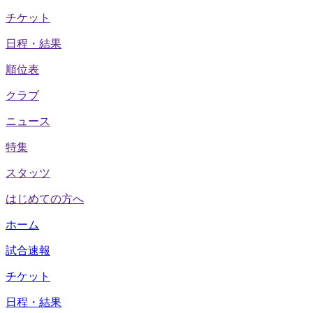
チケット
日程・結果
順位表
クラブ
ニュース
特集
スタッツ
はじめての方へ
ホーム
試合速報
チケット
日程・結果