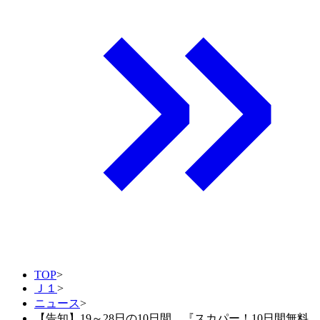
TOP
>
Ｊ１
>
ニュース
>
【告知】19～28日の10日間、『スカパー！10日間無料