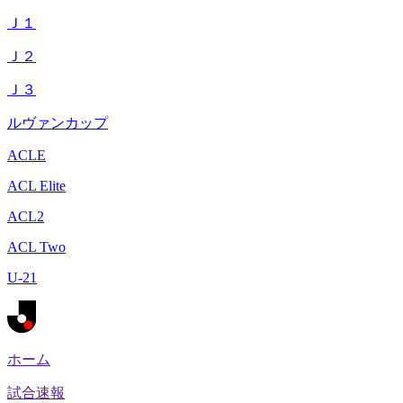
Ｊ１
Ｊ２
Ｊ３
ルヴァンカップ
ACLE
ACL Elite
ACL2
ACL Two
U-21
ホーム
試合速報