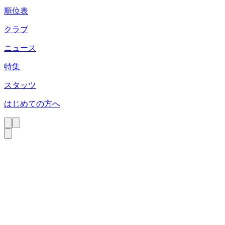
順位表
クラブ
ニュース
特集
スタッツ
はじめての方へ