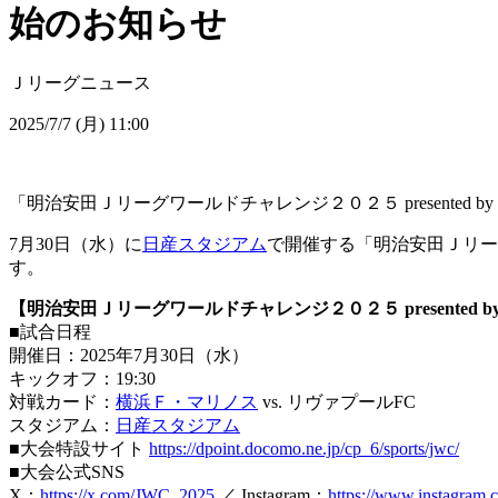
始のお知らせ
Ｊリーグニュース
2025/7/7 (月) 11:00
「明治安田Ｊリーグワールドチャレンジ２０２５ presente
7月30日（水）に
日産スタジアム
で開催する「明治安田Ｊリーグ
す。
【明治安田Ｊリーグワールドチャレンジ２０２５ presented b
■試合日程
開催日：2025年7月30日（水）
キックオフ：19:30
対戦カード：
横浜Ｆ・マリノス
vs. リヴァプールFC
スタジアム：
日産スタジアム
■大会特設サイト
https://dpoint.docomo.ne.jp/cp_6/sports/jwc/
■大会公式SNS
X：
https://x.com/JWC_2025
／ Instagram：
https://www.instagram