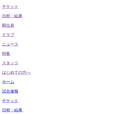
チケット
日程・結果
順位表
クラブ
ニュース
特集
スタッツ
はじめての方へ
ホーム
試合速報
チケット
日程・結果