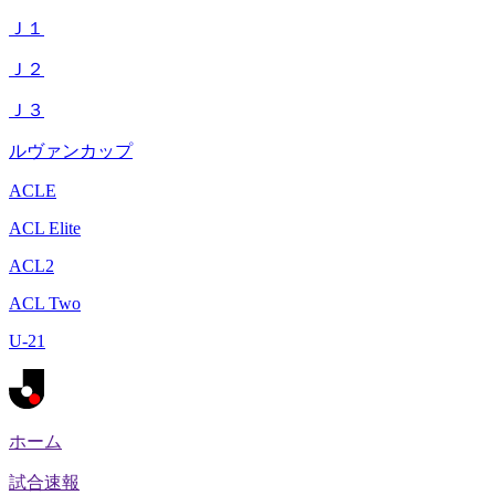
Ｊ１
Ｊ２
Ｊ３
ルヴァンカップ
ACLE
ACL Elite
ACL2
ACL Two
U-21
ホーム
試合速報