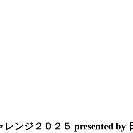
ジ２０２５ presented b