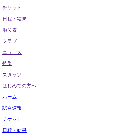
チケット
日程・結果
順位表
クラブ
ニュース
特集
スタッツ
はじめての方へ
ホーム
試合速報
チケット
日程・結果