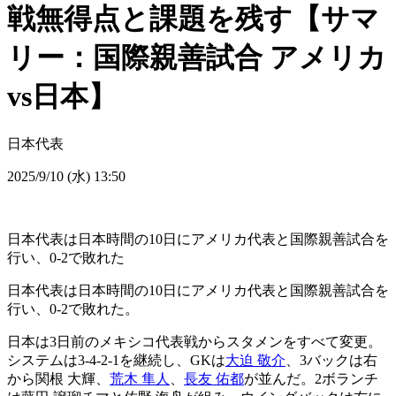
戦無得点と課題を残す【サマ
リー：国際親善試合 アメリカ
vs日本】
日本代表
2025/9/10 (水) 13:50
日本代表は日本時間の10日にアメリカ代表と国際親善試合を
行い、0-2で敗れた
日本代表は日本時間の10日にアメリカ代表と国際親善試合を
行い、0-2で敗れた。
日本は3日前のメキシコ代表戦からスタメンをすべて変更。
システムは3-4-2-1を継続し、GKは
大迫 敬介
、3バックは右
から関根 大輝、
荒木 隼人
、
長友 佑都
が並んだ。2ボランチ