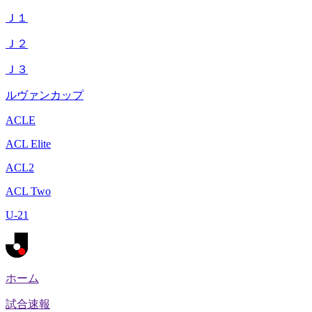
Ｊ１
Ｊ２
Ｊ３
ルヴァンカップ
ACLE
ACL Elite
ACL2
ACL Two
U-21
ホーム
試合速報