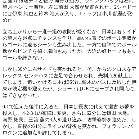
は藤田 譲瑠チマと佐野 海舟が組み、ウイングバックは右に
望月 ヘンリー海輝、左に前田 大然が配置された。2シャドー
には伊東 純也と鈴木 唯人が入り、1トップは小川 航基が務
めた。
立ち上がりから一進一退の攻防が続くなか、日本は右サイド
の望月を起点にチャンスを作り、高い位置でのボール奪取か
らゴールに迫るシーンも生み出した。一方で自陣でのボール
逸からピンチを招く場面もあったが、大迫の好セーブもあり
ゴールを許さない。
しかし30分に右サイドを突かれると、そこからのクロスをア
レックス センデハスに左足で合わせられ、先制点を献上し
てしまう。追いかける日本は36分に鈴木のパスに反応した伊
東が決定機を迎えたが、シュートはGKにセーブされ同点に
はできなかった。
0-1で迎えた後半に入ると、日本は長友に代えて瀬古 歩夢を
投入し、4-2-3-1の布陣に変更。さらに62分には鎌田 大地、
南野 拓実、三笘 薫の3人を送り込み、攻撃姿勢を強めた。し
かし、直後の64分にラインの背後を突かれ、フォラリン バ
ログンに追加点を許してしまう。