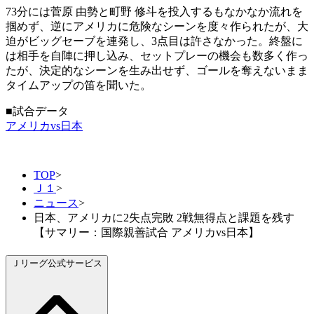
73分には菅原 由勢と町野 修斗を投入するもなかなか流れを
掴めず、逆にアメリカに危険なシーンを度々作られたが、大
迫がビッグセーブを連発し、3点目は許さなかった。終盤に
は相手を自陣に押し込み、セットプレーの機会も数多く作っ
たが、決定的なシーンを生み出せず、ゴールを奪えないまま
タイムアップの笛を聞いた。
■試合データ
アメリカvs日本
TOP
>
Ｊ１
>
ニュース
>
日本、アメリカに2失点完敗 2戦無得点と課題を残す
【サマリー：国際親善試合 アメリカvs日本】
Ｊリーグ公式サービス