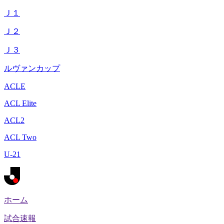
Ｊ１
Ｊ２
Ｊ３
ルヴァンカップ
ACLE
ACL Elite
ACL2
ACL Two
U-21
ホーム
試合速報