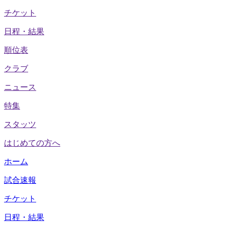
チケット
日程・結果
順位表
クラブ
ニュース
特集
スタッツ
はじめての方へ
ホーム
試合速報
チケット
日程・結果