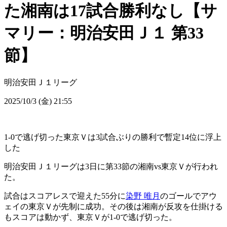
た湘南は17試合勝利なし【サ
マリー：明治安田Ｊ１ 第33
節】
明治安田Ｊ１リーグ
2025/10/3 (金) 21:55
1-0で逃げ切った東京Ｖは3試合ぶりの勝利で暫定14位に浮上
した
明治安田Ｊ１リーグは3日に第33節の湘南vs東京Ｖが行われ
た。
試合はスコアレスで迎えた55分に
染野 唯月
のゴールでアウ
ェイの東京Ｖが先制に成功。その後は湘南が反攻を仕掛ける
もスコアは動かず、東京Ｖが1-0で逃げ切った。