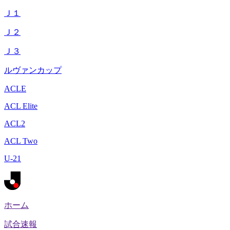
Ｊ１
Ｊ２
Ｊ３
ルヴァンカップ
ACLE
ACL Elite
ACL2
ACL Two
U-21
ホーム
試合速報