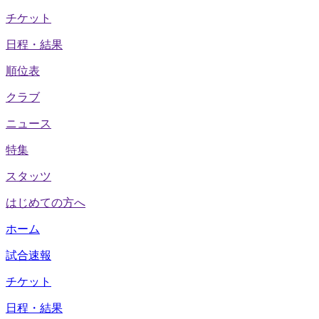
チケット
日程・結果
順位表
クラブ
ニュース
特集
スタッツ
はじめての方へ
ホーム
試合速報
チケット
日程・結果