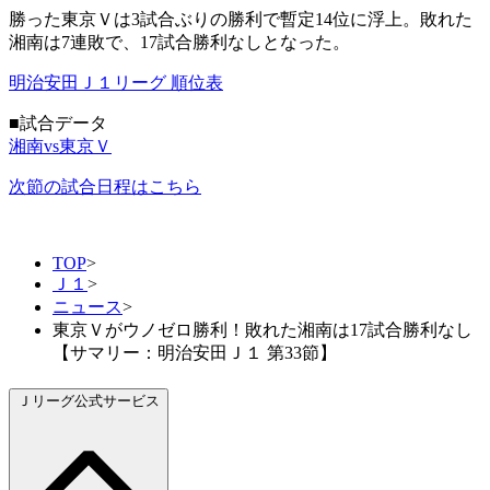
勝った東京Ｖは3試合ぶりの勝利で暫定14位に浮上。敗れた
湘南は7連敗で、17試合勝利なしとなった。
明治安田Ｊ１リーグ 順位表
■試合データ
湘南vs東京Ｖ
次節の試合日程はこちら
TOP
>
Ｊ１
>
ニュース
>
東京Ｖがウノゼロ勝利！敗れた湘南は17試合勝利なし
【サマリー：明治安田Ｊ１ 第33節】
Ｊリーグ公式サービス