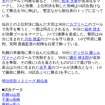
オ
のゴールで均衡を破ると、72分に
松本 天夢
が追加点をマ
ークし、2-0と快勝。上位対決を制した長崎は14試合負けな
しで勝点を59に伸ばし、暫定ながら順位表のトップに立って
いる。
仙台との上位対決に臨んだ大宮は38分に
カプリーニ
のゴール
で先手を奪うと、一度は同点とされるも、81分に
福井 啓太
が決勝ゴールをマークし、2-1で2連勝を達成した。磐田は44
分に生まれた
川合 徳孟
のゴールを守り抜き、1-0で甲府に勝
利。安間 貴義監督の初陣を白星で飾っている。
札幌の本拠地に乗り込んだ山形は、50分に
ディサロ 燦シル
ヴァーノ
のゴールで先制すると、58分に
國分 伸太郎
が追加
点を奪取。その後に1点を返されたものの2-1で逃げ切った。
富山は51分に生まれた
吉平 翼
のゴールが決勝点となり、1-0
で藤枝に勝利。10試合ぶりに勝点3を手にした。
明治安田Ｊ２リーグ 順位表
■試合データ
札幌vs山形
千葉vs長崎
藤枝vs富山