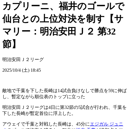
カプリーニ、福井のゴールで
仙台との上位対決を制す【サ
マリー：明治安田Ｊ２ 第32
節】
明治安田Ｊ２リーグ
2025/10/4 (土) 18:45
敵地で千葉を下した長崎は14試合負けなしで勝点を59に伸ば
し、暫定ながら順位表のトップに立った
明治安田Ｊ２リーグは4日に第32節の5試合が行われ、千葉を
下した長崎が暫定首位に浮上した。
アウェイで千葉と対戦した長崎は、45分に
エジガル ジュニ