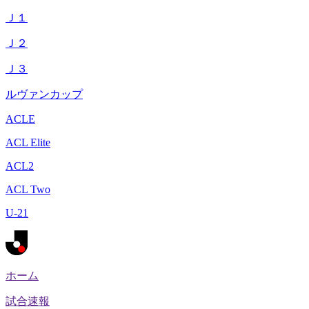
Ｊ１
Ｊ２
Ｊ３
ルヴァンカップ
ACLE
ACL Elite
ACL2
ACL Two
U-21
ホーム
試合速報