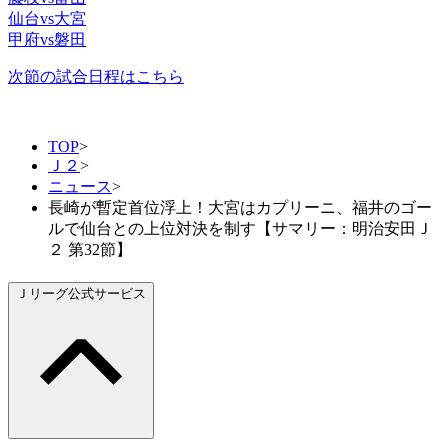
仙台vs大宮
甲府vs磐田
次節の試合日程はこちら
TOP
>
Ｊ２
>
ニュース
>
長崎が暫定首位浮上！大宮はカプリーニ、福井のゴー
ルで仙台との上位対決を制す【サマリー：明治安田Ｊ
２ 第32節】
Ｊリーグ公式サービス