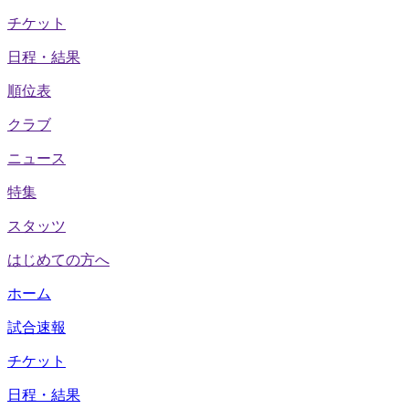
チケット
日程・結果
順位表
クラブ
ニュース
特集
スタッツ
はじめての方へ
ホーム
試合速報
チケット
日程・結果