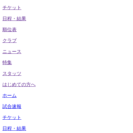
チケット
日程・結果
順位表
クラブ
ニュース
特集
スタッツ
はじめての方へ
ホーム
試合速報
チケット
日程・結果