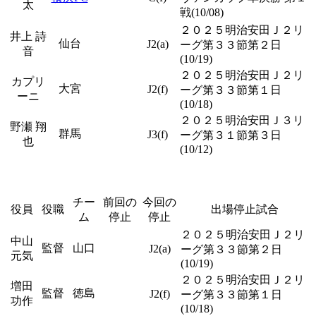
太
戦(10/08)
２０２５明治安田Ｊ２リ
井上 詩
仙台
J2(a)
ーグ第３３節第２日
音
(10/19)
２０２５明治安田Ｊ２リ
カプリ
大宮
J2(f)
ーグ第３３節第１日
ーニ
(10/18)
２０２５明治安田Ｊ３リ
野瀬 翔
群馬
J3(f)
ーグ第３１節第３日
也
(10/12)
チー
前回の
今回の
役員
役職
出場停止試合
ム
停止
停止
２０２５明治安田Ｊ２リ
中山
監督
山口
J2(a)
ーグ第３３節第２日
元気
(10/19)
２０２５明治安田Ｊ２リ
増田
監督
徳島
J2(f)
ーグ第３３節第１日
功作
(10/18)