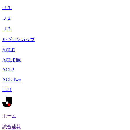
Ｊ１
Ｊ２
Ｊ３
ルヴァンカップ
ACLE
ACL Elite
ACL2
ACL Two
U-21
ホーム
試合速報