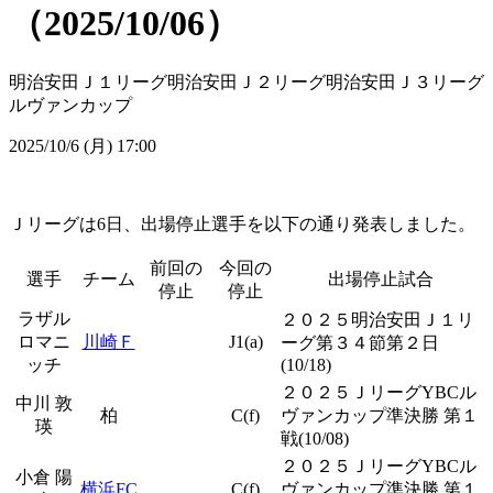
（2025/10/06）
明治安田Ｊ１リーグ
明治安田Ｊ２リーグ
明治安田Ｊ３リーグ
ルヴァンカップ
2025/10/6 (月) 17:00
Ｊリーグは6日、出場停止選手を以下の通り発表しました。
前回の
今回の
選手
チーム
出場停止試合
停止
停止
ラザル
２０２５明治安田Ｊ１リ
ロマニ
川崎Ｆ
J1(a)
ーグ第３４節第２日
ッチ
(10/18)
２０２５ＪリーグYBCル
中川 敦
柏
C(f)
ヴァンカップ準決勝 第１
瑛
戦(10/08)
２０２５ＪリーグYBCル
小倉 陽
横浜FC
C(f)
ヴァンカップ準決勝 第１