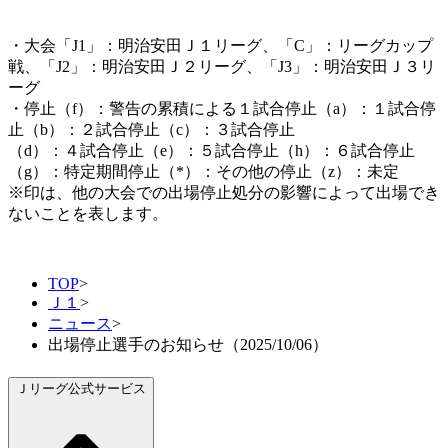
・大会「J1」：明治安田Ｊ１リーグ、「C」：リーグカップ
戦、「J2」：明治安田Ｊ２リーグ、「J3」：明治安田Ｊ３リ
ーグ
・停止（f）：警告の累積による１試合停止（a）：１試合停
止（b）：２試合停止（c）：３試合停止
（d）：４試合停止（e）：５試合停止（h）：６試合停止
（g）：特定期間停止（*）：その他の停止（z）：未定
※印は、他の大会での出場停止処分の影響によって出場でき
ないことを表します。
TOP
>
Ｊ１
>
ニュース
>
出場停止選手のお知らせ（2025/10/06）
Ｊリーグ公式サービス