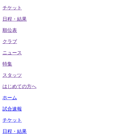
チケット
日程・結果
順位表
クラブ
ニュース
特集
スタッツ
はじめての方へ
ホーム
試合速報
チケット
日程・結果