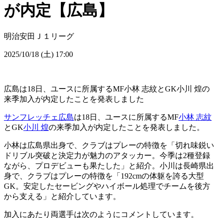
が内定【広島】
明治安田Ｊ１リーグ
2025/10/18 (土) 17:00
広島は18日、ユースに所属するMF小林 志紋とGK小川 煌の
来季加入が内定したことを発表しました
サンフレッチェ広島
は18日、ユースに所属するMF
小林 志紋
とGK
小川 煌
の来季加入が内定したことを発表しました。
小林は広島県出身で、クラブはプレーの特徴を「切れ味鋭い
ドリブル突破と決定力が魅力のアタッカー。今季は2種登録
ながら、プロデビューも果たした」と紹介。小川は長崎県出
身で、クラブはプレーの特徴を「192cmの体躯を誇る大型
GK。安定したセービングやハイボール処理でチームを後方
から支える」と紹介しています。
加入にあたり両選手は次のようにコメントしています。