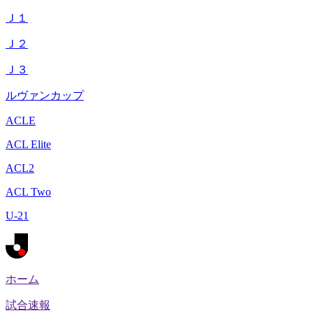
Ｊ１
Ｊ２
Ｊ３
ルヴァンカップ
ACLE
ACL Elite
ACL2
ACL Two
U-21
ホーム
試合速報