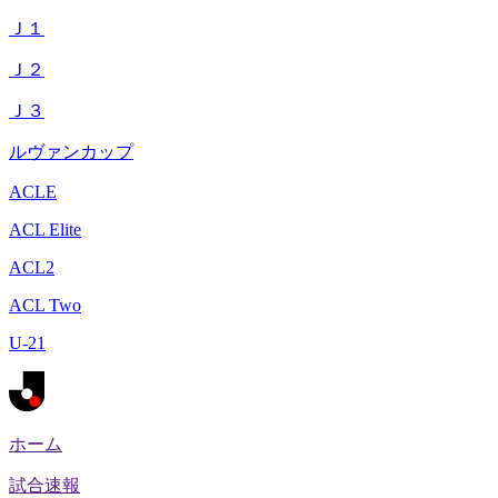
Ｊ１
Ｊ２
Ｊ３
ルヴァンカップ
ACLE
ACL Elite
ACL2
ACL Two
U-21
ホーム
試合速報