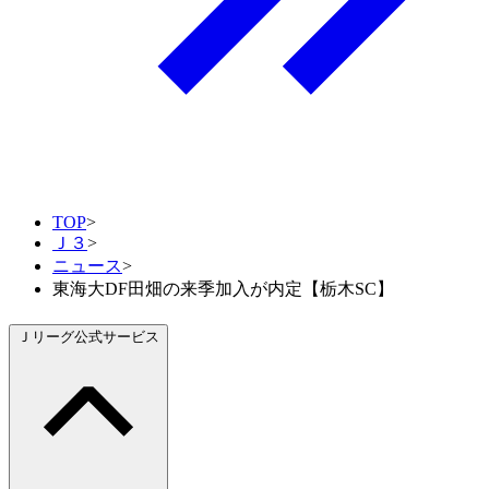
TOP
>
Ｊ３
>
ニュース
>
東海大DF田畑の来季加入が内定【栃木SC】
Ｊリーグ公式サービス