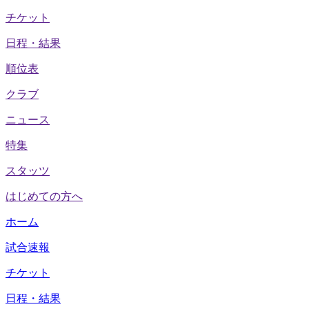
チケット
日程・結果
順位表
クラブ
ニュース
特集
スタッツ
はじめての方へ
ホーム
試合速報
チケット
日程・結果