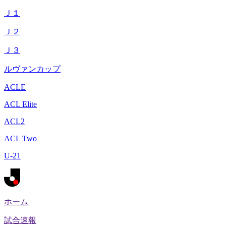
Ｊ１
Ｊ２
Ｊ３
ルヴァンカップ
ACLE
ACL Elite
ACL2
ACL Two
U-21
ホーム
試合速報