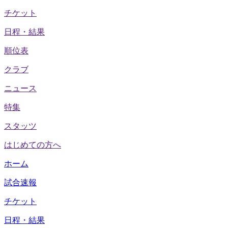
チケット
日程・結果
順位表
クラブ
ニュース
特集
スタッツ
はじめての方へ
ホーム
試合速報
チケット
日程・結果