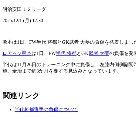
明治安田Ｊ２リーグ
2025/12/1 (月) 17:30
熊本は1日、FW半代 将都とGK武者 大夢の負傷を発表しまし
ロアッソ熊本
は1日、FW
半代 将都
とGK
武者 大夢
の負傷を発
半代は11月26日のトレーニング中に負傷し、左膝内側側副靱
施。全治まで約3か月を要する見込みとなっています。
関連リンク
半代将都選手の負傷について