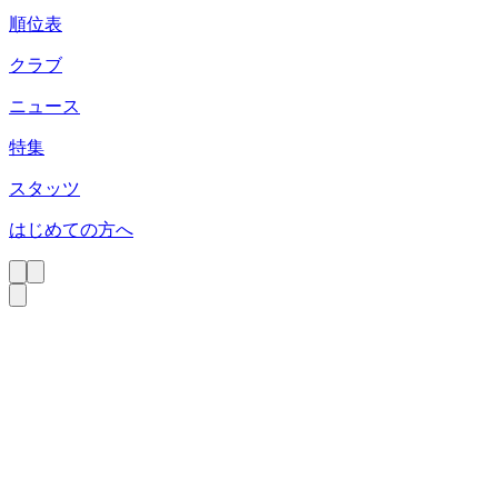
順位表
クラブ
ニュース
特集
スタッツ
はじめての方へ