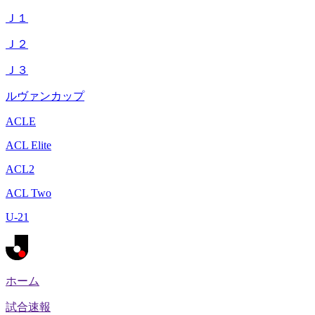
Ｊ１
Ｊ２
Ｊ３
ルヴァンカップ
ACLE
ACL Elite
ACL2
ACL Two
U-21
ホーム
試合速報