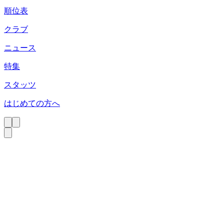
順位表
クラブ
ニュース
特集
スタッツ
はじめての方へ