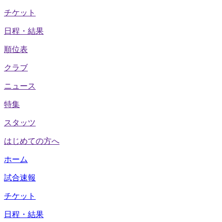
チケット
日程・結果
順位表
クラブ
ニュース
特集
スタッツ
はじめての方へ
ホーム
試合速報
チケット
日程・結果