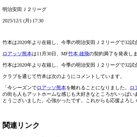
明治安田Ｊ２リーグ
2025/12/1 (月) 17:30
竹本は2020年より在籍し、今季の明治安田Ｊ２リーグで32試
ロアッソ熊本
は11月30日、MF
竹本 雄飛
の契約満了を発表し
竹本は2020年より在籍し、今季の明治安田Ｊ２リーグで32試
クラブを通じて竹本は次のようにコメントしています。
「今シーズンで
ロアッソ熊本
を離れることになりました。
ロ
の街も人もアットホームな感じも大好きなところがいっぱい
とうございました。心強かったです。これからも応援よろし
関連リンク