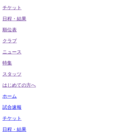
チケット
日程・結果
順位表
クラブ
ニュース
特集
スタッツ
はじめての方へ
ホーム
試合速報
チケット
日程・結果