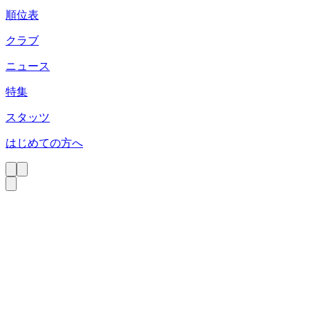
順位表
クラブ
ニュース
特集
スタッツ
はじめての方へ