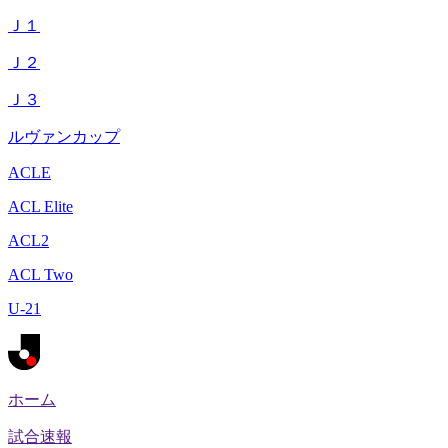
Ｊ１
Ｊ２
Ｊ３
ルヴァンカップ
ACLE
ACL Elite
ACL2
ACL Two
U-21
ホーム
試合速報