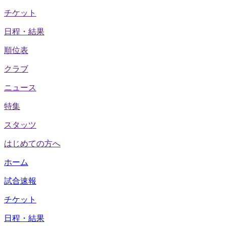
チケット
日程・結果
順位表
クラブ
ニュース
特集
スタッツ
はじめての方へ
ホーム
試合速報
チケット
日程・結果