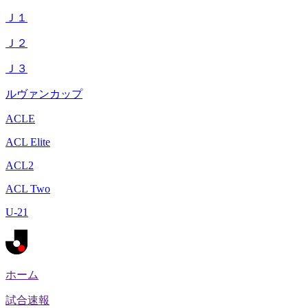
Ｊ１
Ｊ２
Ｊ３
ルヴァンカップ
ACLE
ACL Elite
ACL2
ACL Two
U-21
ホーム
試合速報