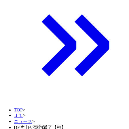
TOP
>
Ｊ１
>
ニュース
>
DF片山が契約満了【柏】