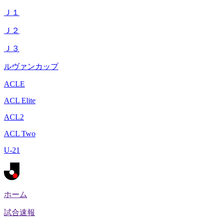
Ｊ１
Ｊ２
Ｊ３
ルヴァンカップ
ACLE
ACL Elite
ACL2
ACL Two
U-21
ホーム
試合速報