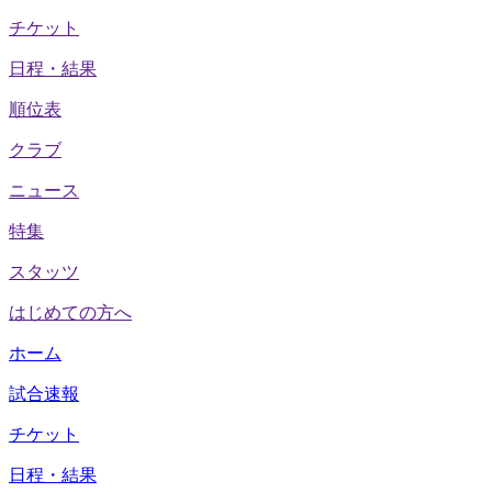
チケット
日程・結果
順位表
クラブ
ニュース
特集
スタッツ
はじめての方へ
ホーム
試合速報
チケット
日程・結果