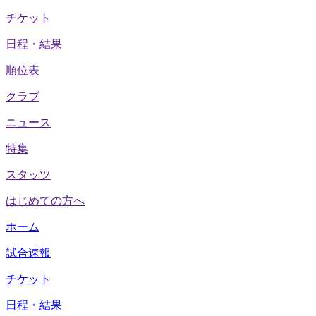
チケット
日程・結果
順位表
クラブ
ニュース
特集
スタッツ
はじめての方へ
ホーム
試合速報
チケット
日程・結果