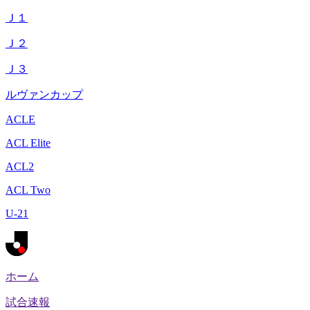
Ｊ１
Ｊ２
Ｊ３
ルヴァンカップ
ACLE
ACL Elite
ACL2
ACL Two
U-21
ホーム
試合速報