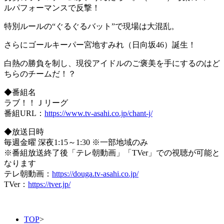
ルパフォーマンスで反撃！
特別ルールの“ぐるぐるバット”で現場は大混乱。
さらにゴールキーパー宮地すみれ（日向坂46）誕生！
白熱の勝負を制し、現役アイドルのご褒美を手にするのはど
ちらのチームだ！？
◆番組名
ラブ！！Ｊリーグ
番組URL：
https://www.tv-asahi.co.jp/chant-j/
◆放送日時
毎週金曜 深夜1:15～1:30 ※一部地域のみ
※番組放送終了後「テレ朝動画」「TVer」での視聴が可能と
なります
テレ朝動画：
https://douga.tv-asahi.co.jp/
TVer：
https://tver.jp/
TOP
>