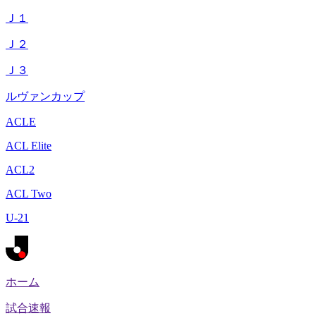
Ｊ１
Ｊ２
Ｊ３
ルヴァンカップ
ACLE
ACL Elite
ACL2
ACL Two
U-21
ホーム
試合速報