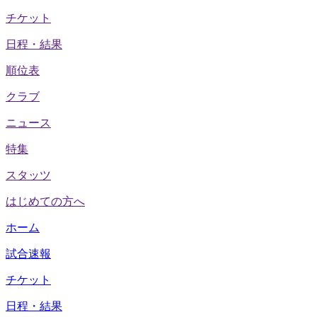
チケット
日程・結果
順位表
クラブ
ニュース
特集
スタッツ
はじめての方へ
ホーム
試合速報
チケット
日程・結果