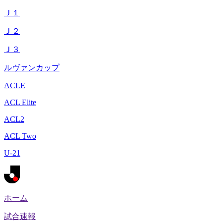
Ｊ１
Ｊ２
Ｊ３
ルヴァンカップ
ACLE
ACL Elite
ACL2
ACL Two
U-21
ホーム
試合速報