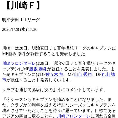
【川崎Ｆ】
明治安田Ｊ１リーグ
2026/1/28 (水) 17:30
川崎Ｆは28日、明治安田Ｊ１百年構想リーグのキャプテンに
MF脇坂 泰斗が就任することを発表しました
川崎フロンターレ
は28日、明治安田Ｊ１百年構想リーグのキ
ャプテンにMF
脇坂 泰斗
が就任することを発表しました。ま
た副キャプテンにはDF
佐々木 旭
、MF
山市 秀翔
、DF
丸山 祐
市
が就任することも発表しています。
クラブを通じて脇坂は次のようにコメントしています。
「今シーズンもキャプテンを務めることになりました。ま
た、クラブが30周年を迎える特別なシーズンにキャプテンを
務めさせていただくことを誇りに思っています。目標である
アジアの舞台に戻ることを、
川崎フロンターレ
に関わる全員