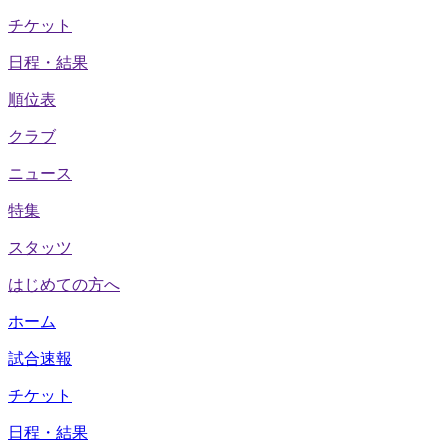
チケット
日程・結果
順位表
クラブ
ニュース
特集
スタッツ
はじめての方へ
ホーム
試合速報
チケット
日程・結果