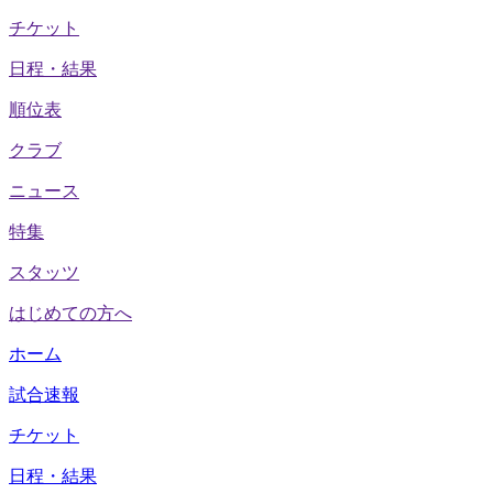
チケット
日程・結果
順位表
クラブ
ニュース
特集
スタッツ
はじめての方へ
ホーム
試合速報
チケット
日程・結果