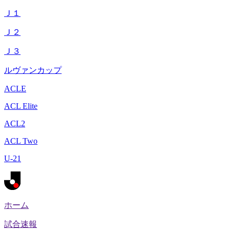
Ｊ１
Ｊ２
Ｊ３
ルヴァンカップ
ACLE
ACL Elite
ACL2
ACL Two
U-21
ホーム
試合速報