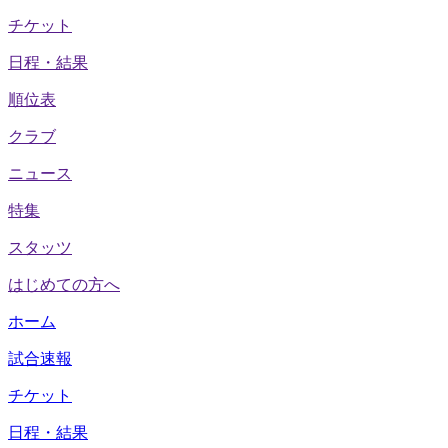
チケット
日程・結果
順位表
クラブ
ニュース
特集
スタッツ
はじめての方へ
ホーム
試合速報
チケット
日程・結果