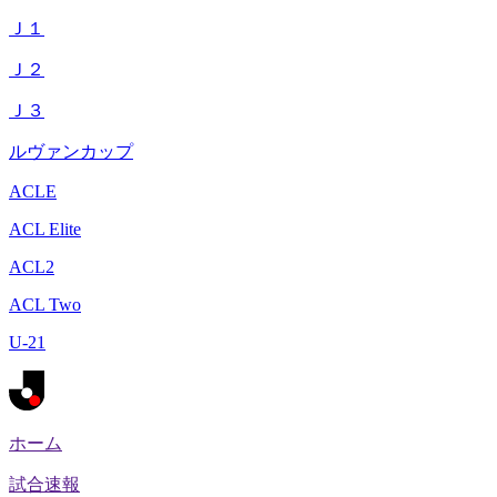
Ｊ１
Ｊ２
Ｊ３
ルヴァンカップ
ACLE
ACL Elite
ACL2
ACL Two
U-21
ホーム
試合速報