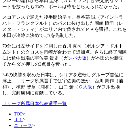
プレーの流れから本田 圭佑（ＡＣミラン）が決定的なシュ
ートを放ったものの、ボールは枠をとらえられなかった。
スコアレスで迎えた後半開始早々、長谷部 誠（アイントラ
ハト・フランクフルト）のパスに抜け出した岡崎 慎司（レ
スター・シティ）がエリア内で倒されてＰＫを獲得。これを
本田が冷静に決めて1点を先制した。
70分には左サイドを打開した香川 真司（ボルシア・ドルト
ムント）のクロスを岡崎が合わせて追加点。さらに終了間際
には途中出場の宇佐美 貴史（
ガンバ大阪
）が本田のお膳立
てからダメ押しの3点目を奪った。
3-0の快勝を収めた日本は、シリアを逆転しグループ首位に
浮上。Ｊリーグ所属選手では宇佐美のほか、西川 周作（浦
和）、槙野 智章（浦和）、山口 蛍（
Ｃ大阪
）がフル出場
し、完封勝利に貢献している。
Ｊリーグ所属日本代表選手一覧
TOP
>
Ｊ１
>
ニュース
>