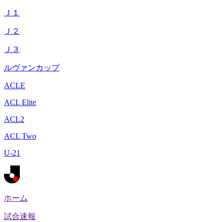
Ｊ１
Ｊ２
Ｊ３
ルヴァンカップ
ACLE
ACL Elite
ACL2
ACL Two
U-21
ホーム
試合速報