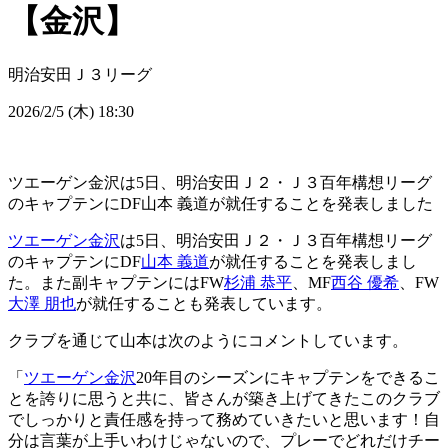
【金沢】
明治安田Ｊ３リーグ
2026/2/5 (木) 18:30
ツエーゲン金沢は5日、明治安田Ｊ２・Ｊ３百年構想リーグ
のキャプテンにDF山本 義道が就任することを発表しました
ツエーゲン金沢
は5日、明治安田Ｊ２・Ｊ３百年構想リーグ
のキャプテンにDF
山本 義道
が就任することを発表しまし
た。また副キャプテンにはFW
杉浦 恭平
、MF
西谷 優希
、FW
大澤 朋也
が就任することも発表しています。
クラブを通じて山本は次のようにコメントしています。
「
ツエーゲン金沢
20年目のシーズンにキャプテンをできるこ
とを誇りに思うと共に、皆さんが築き上げてきたこのクラブ
でしっかりと責任感を持って務めていきたいと思います！自
分は言葉が上手いわけじゃないので、プレーでどれだけチー