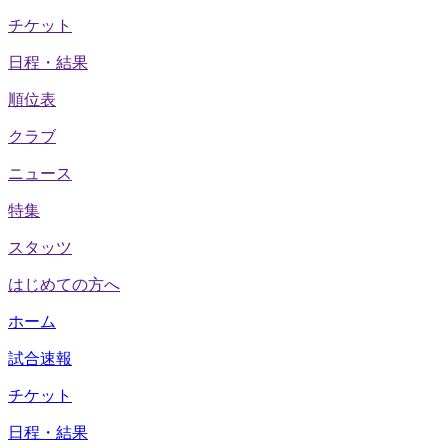
チケット
日程・結果
順位表
クラブ
ニュース
特集
スタッツ
はじめての方へ
ホーム
試合速報
チケット
日程・結果