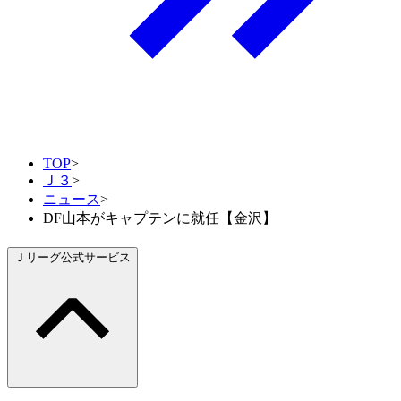
TOP
>
Ｊ３
>
ニュース
>
DF山本がキャプテンに就任【金沢】
Ｊリーグ公式サービス