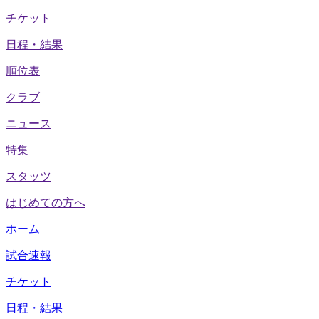
チケット
日程・結果
順位表
クラブ
ニュース
特集
スタッツ
はじめての方へ
ホーム
試合速報
チケット
日程・結果