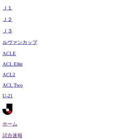
Ｊ１
Ｊ２
Ｊ３
ルヴァンカップ
ACLE
ACL Elite
ACL2
ACL Two
U-21
ホーム
試合速報