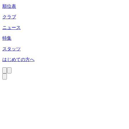
順位表
クラブ
ニュース
特集
スタッツ
はじめての方へ