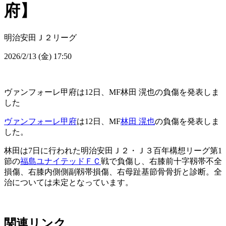
府】
明治安田Ｊ２リーグ
2026/2/13 (金) 17:50
ヴァンフォーレ甲府は12日、MF林田 滉也の負傷を発表しま
した
ヴァンフォーレ甲府
は12日、MF
林田 滉也
の負傷を発表しま
した。
林田は7日に行われた明治安田Ｊ２・Ｊ３百年構想リーグ第1
節の
福島ユナイテッドＦＣ
戦で負傷し、右膝前十字靱帯不全
損傷、右膝内側側副靱帯損傷、右母趾基節骨骨折と診断。全
治については未定となっています。
関連リンク