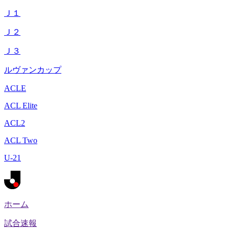
Ｊ１
Ｊ２
Ｊ３
ルヴァンカップ
ACLE
ACL Elite
ACL2
ACL Two
U-21
ホーム
試合速報