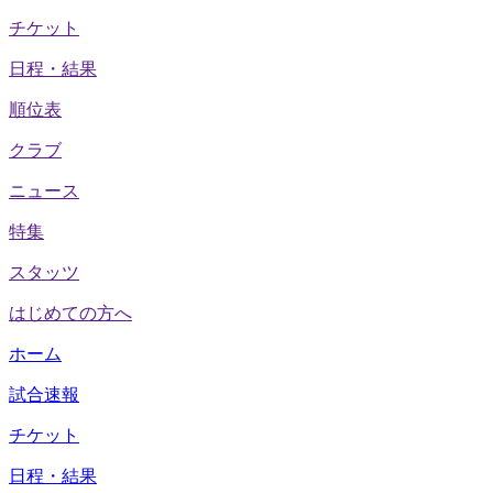
チケット
日程・結果
順位表
クラブ
ニュース
特集
スタッツ
はじめての方へ
ホーム
試合速報
チケット
日程・結果