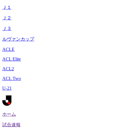
Ｊ１
Ｊ２
Ｊ３
ルヴァンカップ
ACLE
ACL Elite
ACL2
ACL Two
U-21
ホーム
試合速報