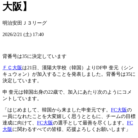
大阪】
明治安田Ｊ３リーグ
2026/2/21 (土) 17:40
背番号は35に決定しています
ＦＣ大阪
は21日、漢陽大学校（韓国）よりDF申 奎元（シン
キュウォン）が加入することを発表しました。背番号は35に
決定しています。
申 奎元は韓国出身の22歳で、加入にあたり次のようにコメ
ントしています。
「はじめまして、韓国から来ました申奎元です。
FC大阪
の
一員になれたことを大変嬉しく思うとともに、チームの目標
達成に向けて、
FC大阪
の選手として最善を尽くします。
FC
大阪
に関わるすべての皆様、応援よろしくお願いします」