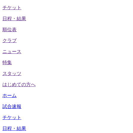
チケット
日程・結果
順位表
クラブ
ニュース
特集
スタッツ
はじめての方へ
ホーム
試合速報
チケット
日程・結果