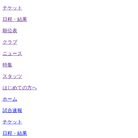
チケット
日程・結果
順位表
クラブ
ニュース
特集
スタッツ
はじめての方へ
ホーム
試合速報
チケット
日程・結果