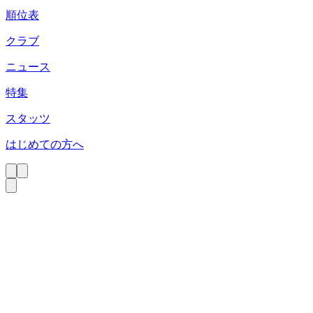
順位表
クラブ
ニュース
特集
スタッツ
はじめての方へ