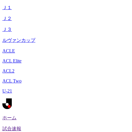
Ｊ１
Ｊ２
Ｊ３
ルヴァンカップ
ACLE
ACL Elite
ACL2
ACL Two
U-21
ホーム
試合速報